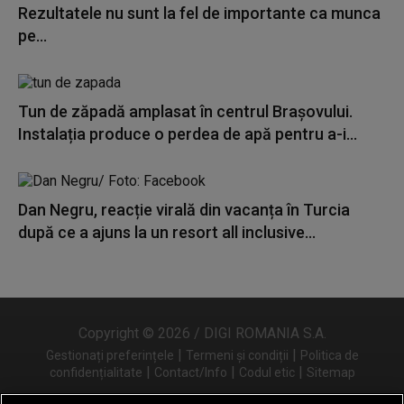
Rezultatele nu sunt la fel de importante ca munca
pe...
Tun de zăpadă amplasat în centrul Brașovului.
Instalația produce o perdea de apă pentru a-i...
Dan Negru, reacție virală din vacanța în Turcia
după ce a ajuns la un resort all inclusive...
Copyright © 2026 / DIGI ROMANIA S.A.
|
|
Gestionați preferințele
Termeni și condiții
Politica de
|
|
|
confidențialitate
Contact/Info
Codul etic
Sitemap