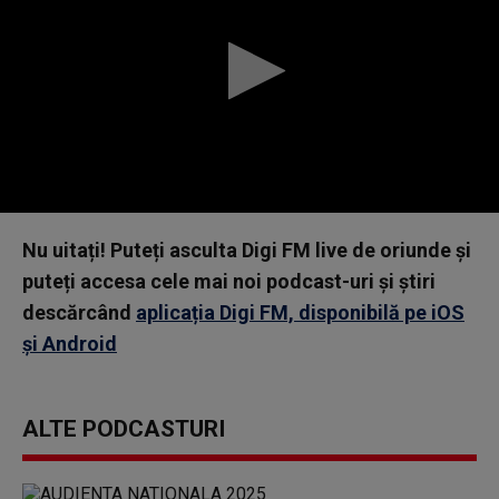
0
seconds
Nu uitați! Puteți asculta Digi FM live de oriunde și
of
0
puteți accesa cele mai noi podcast-uri și știri
seconds
descărcând
aplicația Digi FM, disponibilă pe iOS
și Android
ALTE PODCASTURI