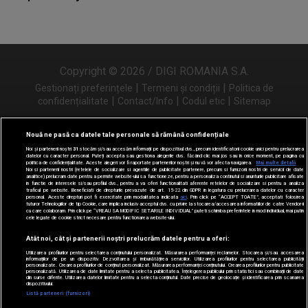
Copyright © 2026 / DIGI ROMANIA S.A.
|
|
Gestionați preferințele
Termeni și condiții
Politica de
|
|
|
confidențialitate
Contact/Info
Codul etic
Sitemap
Nouă ne pasă ca datele tale personale să rămână confidențiale
Noi și partenerii noștri
31
stocăm și/sau accesăm informații pe dispozitivul dvs., precum identificatorii cookie unici pentru prelucrarea
Urmărește-ne și pe
datelor cu caracter personal. Puteți accepta sau gestiona alegerile dvs. făcând clic mai jos sau în orice moment, pe pagina cu
politica de confidențialitate. Aceste alegeri vor fi raportate partenerilor noștri și nu vă vor afecta navigarea.
Mai multe detalii
Noi si partenerii nostri (retelele de socializare si agentiile de publicitate partenere, precum si furnizorii nostri de servicii de date
analitice) prelucram date pentru a permite website-ului sa functioneze, pentru a personaliza continutul si anunturile publicitare afisate
in functie de interesele si/sau profilul dvs., pentru a va oferi functionalitati aferente retelelor de socializare si pentru a analiza
traficul pe website. Beneficiati de drepturile prevazute de art. 15-22 din GDPR in legatura cu prelucrarea datelor cu caracter
personal. Aceste drepturi pot fi exercitate prin modalitatea indicata
aici
. Prin click pe “ACCEPT TOATE”, acceptati folosirea
tuturor Tehnologiilor de tip Cookie, care implica inclusiv acceptul dvs. cu privire la stocarea/accesarea informatiilor de catre Vendor-ii
cu care colaboram. Prin click pe “VREAU SA MODIFIC SETARILE INDIVIDUAL” puteti schimba preferintele in mod individual, mai putin
cele legate de cookie strict necesare pentru functionarea website-ului.
Atât noi, cât și partenerii noștri prelucrăm datele pentru a oferi:
Utilizarea profilurilor pentru selectarea conținutului personalizat. Măsurarea performanței reclamelor. Stocarea și/sau accesarea
informațiilor de pe un dispozitiv. Dezvoltarea și îmbunătățirea serviciilor. Utilizarea profilurilor pentru selectarea publicității
personalizate. Crearea profilurilor de conținut personalizat. Măsurarea performanței conținutului. Crearea profilurilor pentru publicitate
personalizată. Utilizarea de date limitate pentru a selecta publicitatea. Înțelegerea publicului prin statistici sau combinații de date
din surse diferite. Utilizarea datelor limitate pentru a selecta conținutul. Date precise de geolocație și identificarea prin scanarea
dispozitivului.
Listă parteneri (furnizori)