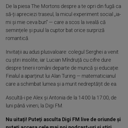
De la piesa The Mortons despre a te opri din fugă ca
să-ți apreciezi traseul, la micul experiment social „ia-
mi și mie ceva bun" — care a scos la iveală că
semințele și puiul la cuptor bat orice surpriză
romantică.
Invitații au adus plusvaloare: colegul Serghei a venit
cu știri insolite, iar Lucian Mîndruță cu cifre dure
despre tinerii români departe de muncă și educație.
Finalul a aparținut lui Alan Turing — matematicianul
care a schimbat lumea și a murit nedreptățit de ea.
Ascultă-i pe Alex și Antonia de la 14:00 la 17:00, de
luni până vineri, la Digi FM.
Nu uitați! Puteți asculta Digi FM live de oriunde și
puteți accesa cele mai noi podcast-uri și știri