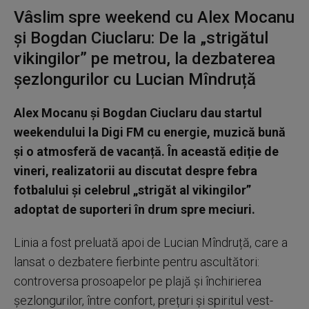
Vâslim spre weekend cu Alex Mocanu
și Bogdan Ciuclaru: De la „strigătul
vikingilor” pe metrou, la dezbaterea
șezlongurilor cu Lucian Mîndruță
Alex Mocanu și Bogdan Ciuclaru dau startul
weekendului la Digi FM cu energie, muzică bună
și o atmosferă de vacanță. În această ediție de
vineri, realizatorii au discutat despre febra
fotbalului și celebrul „strigăt al vikingilor”
adoptat de suporteri în drum spre meciuri.
Linia a fost preluată apoi de Lucian Mîndruță, care a
lansat o dezbatere fierbinte pentru ascultători:
controversa prosoapelor pe plajă și închirierea
șezlongurilor, între confort, prețuri și spiritul vest-