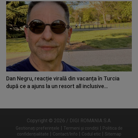
Dan Negru, reacție virală din vacanța în Turcia
după ce a ajuns la un resort all inclusive...
Copyright © 2026 / DIGI ROMANIA S.A.
|
|
Gestionați preferințele
Termeni și condiții
Politica de
|
|
|
confidențialitate
Contact/Info
Codul etic
Sitemap