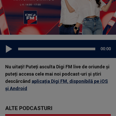
00:00
Nu uitați! Puteți asculta Digi FM live de oriunde și
puteți accesa cele mai noi podcast-uri și știri
descărcând
aplicația Digi FM, disponibilă pe iOS
și Android
ALTE PODCASTURI