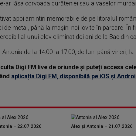
le-ar lăsa corvoada curățeniei sau a vaselor murda
ctivat apoi amintiri memorabile de pe litoralul române
ci de metal, până la mașini noi lovite în parcare. În f
credibil al unui elev eliminat doi ani de la Bac din 
 Antonia de la 14:00 la 17:00, de luni până vineri, la
asculta Digi FM live de oriunde și puteți accesa ce
rcând
aplicația Digi FM, disponibilă pe iOS și Andro
ntonia – 22.07.2026
Alex și Antonia – 21.07.2026