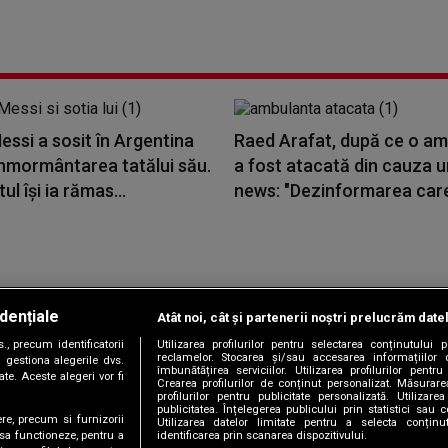
essi a sosit în Argentina
Raed Arafat, după ce o a
înmormântarea tatălui său.
a fost atacată din cauza u
ul își ia rămas...
news: "Dezinformarea care
dențiale
Atât noi, cât și partenerii noștri prelucrăm date
Copyright © 2026 / DIGI ROMANIA S.A.
, precum identificatorii
Utilizarea profilurilor pentru selectarea conținutului
|
|
|
|
țele
Termeni și condiții
Politica de confidențialitate
Contact/Info
C
reclamelor. Stocarea și/sau accesarea informațiilor 
 gestiona alegerile dvs.
îmbunătățirea serviciilor. Utilizarea profilurilor pentru
te. Aceste alegeri vor fi
Crearea profilurilor de conținut personalizat. Măsurar
profilurilor pentru publicitate personalizată. Utiliza
publicitatea. Înțelegerea publicului prin statistici sau 
ere, precum si furnizorii
Utilizarea datelor limitate pentru a selecta conțin
Urmărește-ne și pe
identificarea prin scanarea dispozitivului.
 sa functioneze, pentru a