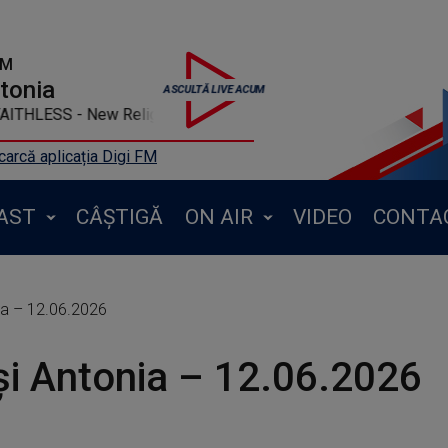
FM
ntonia
 FAITHLESS - New Religion (Beatmix)
arcă aplicația Digi FM
AST
CÂȘTIGĂ
ON AIR
VIDEO
CONTA
ia – 12.06.2026
și Antonia – 12.06.2026