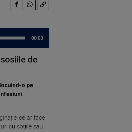
00:00
sosiile de
nlocuind-o pe
onfesiuni
ginație: ce ar face
uri cu soțiile sau