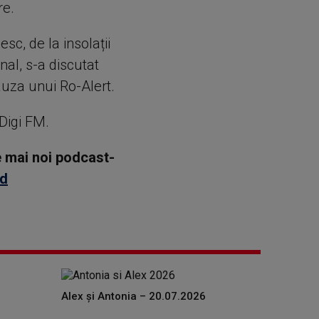
re.
sc, de la insolații
inal, s-a discutat
cauza unui Ro-Alert.
 Digi FM.
le mai noi podcast-
id
Alex și Antonia – 20.07.2026