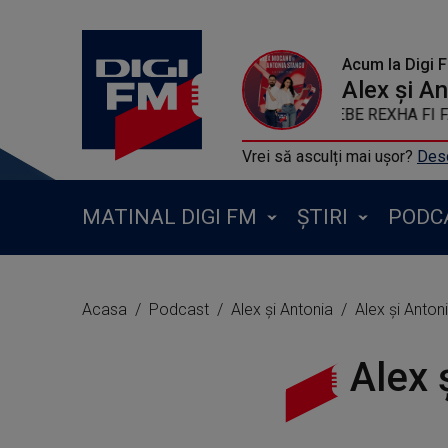
Acum la Digi 
Alex și A
BEBE REXHA FI
Vrei să asculți mai ușor?
Desc
MATINAL DIGI FM
ȘTIRI
PODC
Acasa
Podcast
Alex și Antonia
Alex și Anton
Alex 