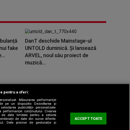
mbulanță
DanT deschide Mainstage-ul
nui fake
UNTOLD duminică. Și lansează
...
ARVEL, noul său proiect de
muzică...
le pentru a oferi:
 personalizat. Măsurarea performanței
|
odul etic
Sitemap
de pe un dispozitiv. Dezvoltarea și
 selectarea publicității personalizate.
ea performanței conținutului. Crearea
rea de date limitate pentru a selecta
ACCEPT TOATE
combinații de date din surse diferite.
utul. Date precise de geolocație și