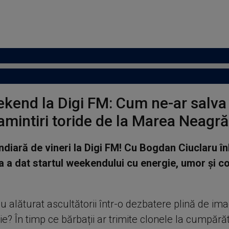
ekend la Digi FM: Cum ne-ar salva 
amintiri toride de la Marea Neagră
ndiară de vineri la Digi FM! Cu Bogdan Ciuclaru î
 a dat startul weekendului cu energie, umor și c
au alăturat ascultătorii într-o dezbatere plină de ima
e? În timp ce bărbații ar trimite clonele la cumpărăt