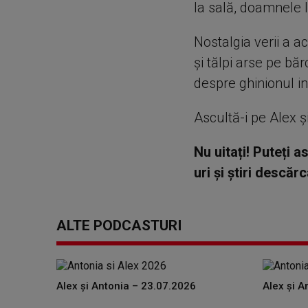
la sală, doamnele 
Nostalgia verii a a
și tălpi arse pe băr
despre ghinionul in
Ascultă-i pe Alex și
Nu uitați! Puteți 
uri și știri descă
ALTE PODCASTURI
Alex și Antonia – 23.07.2026
Alex și A