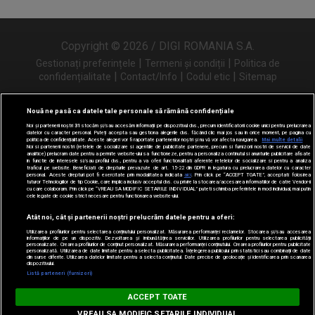
Copyright © 2026 / DIGI ROMANIA S.A.
|
|
Gestionați preferințele
Termeni și condiții
Politica de
|
|
|
confidențialitate
Contact/Info
Codul etic
Sitemap
Nouă ne pasă ca datele tale personale să rămână confidențiale
Noi și partenerii noștri
31
stocăm și/sau accesăm informații pe dispozitivul dvs., precum identificatorii cookie unici pentru prelucrarea
Urmărește-ne și pe
datelor cu caracter personal. Puteți accepta sau gestiona alegerile dvs. făcând clic mai jos sau în orice moment, pe pagina cu
politica de confidențialitate. Aceste alegeri vor fi raportate partenerilor noștri și nu vă vor afecta navigarea.
Mai multe detalii
Noi si partenerii nostri (retelele de socializare si agentiile de publicitate partenere, precum si furnizorii nostri de servicii de date
analitice) prelucram date pentru a permite website-ului sa functioneze, pentru a personaliza continutul si anunturile publicitare afisate
in functie de interesele si/sau profilul dvs., pentru a va oferi functionalitati aferente retelelor de socializare si pentru a analiza
traficul pe website. Beneficiati de drepturile prevazute de art. 15-22 din GDPR in legatura cu prelucrarea datelor cu caracter
personal. Aceste drepturi pot fi exercitate prin modalitatea indicata
aici
. Prin click pe “ACCEPT TOATE”, acceptati folosirea
tuturor Tehnologiilor de tip Cookie, care implica inclusiv acceptul dvs. cu privire la stocarea/accesarea informatiilor de catre Vendor-ii
cu care colaboram. Prin click pe “VREAU SA MODIFIC SETARILE INDIVIDUAL” puteti schimba preferintele in mod individual, mai putin
cele legate de cookie strict necesare pentru functionarea website-ului.
Atât noi, cât și partenerii noștri prelucrăm datele pentru a oferi:
Utilizarea profilurilor pentru selectarea conținutului personalizat. Măsurarea performanței reclamelor. Stocarea și/sau accesarea
informațiilor de pe un dispozitiv. Dezvoltarea și îmbunătățirea serviciilor. Utilizarea profilurilor pentru selectarea publicității
personalizate. Crearea profilurilor de conținut personalizat. Măsurarea performanței conținutului. Crearea profilurilor pentru publicitate
personalizată. Utilizarea de date limitate pentru a selecta publicitatea. Înțelegerea publicului prin statistici sau combinații de date
din surse diferite. Utilizarea datelor limitate pentru a selecta conținutul. Date precise de geolocație și identificarea prin scanarea
dispozitivului.
Listă parteneri (furnizori)
Digi FM
ACCEPT TOATE
DESCARCĂ
digifm.ro
VREAU SA MODIFIC SETARILE INDIVIDUAL