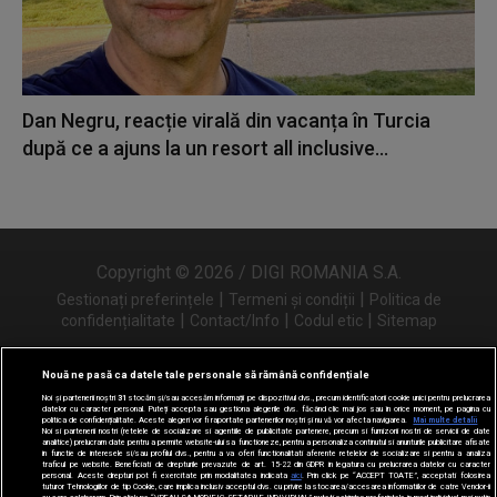
Dan Negru, reacție virală din vacanța în Turcia
după ce a ajuns la un resort all inclusive...
Copyright © 2026 / DIGI ROMANIA S.A.
|
|
Gestionați preferințele
Termeni și condiții
Politica de
|
|
|
confidențialitate
Contact/Info
Codul etic
Sitemap
Nouă ne pasă ca datele tale personale să rămână confidențiale
Noi și partenerii noștri
31
stocăm și/sau accesăm informații pe dispozitivul dvs., precum identificatorii cookie unici pentru prelucrarea
Urmărește-ne și pe
datelor cu caracter personal. Puteți accepta sau gestiona alegerile dvs. făcând clic mai jos sau în orice moment, pe pagina cu
politica de confidențialitate. Aceste alegeri vor fi raportate partenerilor noștri și nu vă vor afecta navigarea.
Mai multe detalii
Noi si partenerii nostri (retelele de socializare si agentiile de publicitate partenere, precum si furnizorii nostri de servicii de date
analitice) prelucram date pentru a permite website-ului sa functioneze, pentru a personaliza continutul si anunturile publicitare afisate
in functie de interesele si/sau profilul dvs., pentru a va oferi functionalitati aferente retelelor de socializare si pentru a analiza
traficul pe website. Beneficiati de drepturile prevazute de art. 15-22 din GDPR in legatura cu prelucrarea datelor cu caracter
personal. Aceste drepturi pot fi exercitate prin modalitatea indicata
aici
. Prin click pe “ACCEPT TOATE”, acceptati folosirea
tuturor Tehnologiilor de tip Cookie, care implica inclusiv acceptul dvs. cu privire la stocarea/accesarea informatiilor de catre Vendor-ii