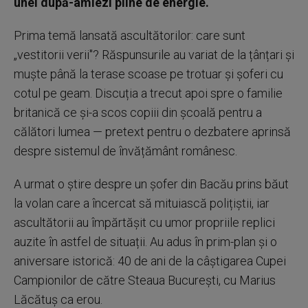
unei după-amiezi pline de energie.
Prima temă lansată ascultătorilor: care sunt
„vestitorii verii"? Răspunsurile au variat de la țânțari și
muște până la terase scoase pe trotuar și șoferi cu
cotul pe geam. Discuția a trecut apoi spre o familie
britanică ce și-a scos copiii din școală pentru a
călători lumea — pretext pentru o dezbatere aprinsă
despre sistemul de învățământ românesc.
A urmat o știre despre un șofer din Bacău prins băut
la volan care a încercat să mituiască polițiștii, iar
ascultătorii au împărtășit cu umor propriile replici
auzite în astfel de situații. Au adus în prim-plan și o
aniversare istorică: 40 de ani de la câștigarea Cupei
Campionilor de către Steaua București, cu Marius
Lăcătuș ca erou.