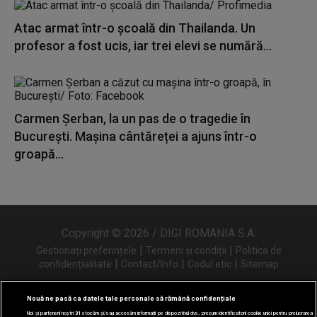
Atac armat într-o școală din Thailanda. Un
profesor a fost ucis, iar trei elevi se numără...
Carmen Șerban, la un pas de o tragedie în
București. Mașina cântăreței a ajuns într-o
groapă...
Copyright © 2026 / DIGI ROMANIA S.A.
|
|
Gestionați preferințele
Termeni și condiții
Politica de
|
|
|
confidențialitate
Contact/Info
Codul etic
Sitemap
Nouă ne pasă ca datele tale personale să rămână confidențiale
Noi și partenerii noștri
31
stocăm și/sau accesăm informații pe dispozitivul dvs., precum identificatorii cookie unici pentru prelucrarea