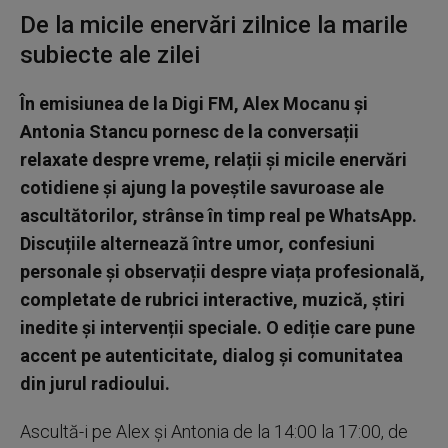
De la micile enervări zilnice la marile
subiecte ale zilei
În emisiunea de la Digi FM, Alex Mocanu și
Antonia Stancu pornesc de la conversații
relaxate despre vreme, relații și micile enervări
cotidiene și ajung la poveștile savuroase ale
ascultătorilor, strânse în timp real pe WhatsApp.
Discuțiile alternează între umor, confesiuni
personale și observații despre viața profesională,
completate de rubrici interactive, muzică, știri
inedite și intervenții speciale. O ediție care pune
accent pe autenticitate, dialog și comunitatea
din jurul radioului.
Ascultă-i pe Alex și Antonia de la 14:00 la 17:00, de