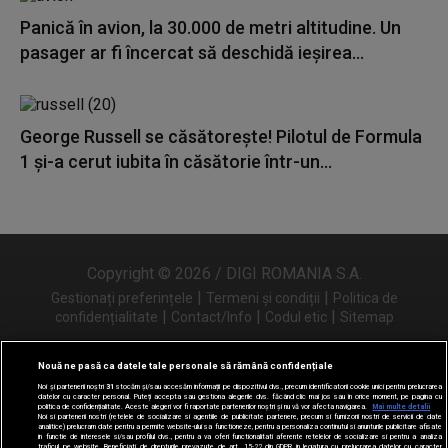
Panică în avion, la 30.000 de metri altitudine. Un
pasager ar fi încercat să deschidă ieșirea...
George Russell se căsătorește! Pilotul de Formula
1 și-a cerut iubita în căsătorie într-un...
Copyright © 2026 / DIGI ROMANIA S.A.
|
|
Gestionați preferințele
Termeni și condiții
Politica de
|
|
|
confidențialitate
Contact/Info
Codul etic
Sitemap
Nouă ne pasă ca datele tale personale să rămână confidențiale
Noi și partenerii noștri
31
stocăm și/sau accesăm informații pe dispozitivul dvs., precum identificatorii cookie unici pentru prelucrarea
Urmărește-ne și pe
datelor cu caracter personal. Puteți accepta sau gestiona alegerile dvs. făcând clic mai jos sau în orice moment, pe pagina cu
politica de confidențialitate. Aceste alegeri vor fi raportate partenerilor noștri și nu vă vor afecta navigarea.
Mai multe detalii
Noi si partenerii nostri (retelele de socializare si agentiile de publicitate partenere, precum si furnizorii nostri de servicii de date
analitice) prelucram date pentru a permite website-ului sa functioneze, pentru a personaliza continutul si anunturile publicitare afisate
in functie de interesele si/sau profilul dvs., pentru a va oferi functionalitati aferente retelelor de socializare si pentru a analiza
traficul pe website. Beneficiati de drepturile prevazute de art. 15-22 din GDPR in legatura cu prelucrarea datelor cu caracter