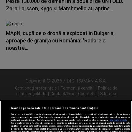
Peste 130.000 de oameni în a doua zi de UNTOLD.
Zara Larsson, Kygo și Marshmello au aprins...
MApN, după ce o dronă a explodat în Bulgaria,
aproape de granița cu România: "Radarele
noastre...
Copyright © 2026 / DIGI ROMANIA S.A.
|
|
Gestionați preferințele
Termeni și condiții
Politica de
|
|
|
confidențialitate
Contact/Info
Codul etic
Sitemap
Nouă ne pasă ca datele tale personale să rămână confidențiale
Noi și partenerii noștri
31
stocăm și/sau accesăm informații pe dispozitivul dvs., precum identificatorii cookie unici pentru prelucrarea
Urmărește-ne și pe
datelor cu caracter personal. Puteți accepta sau gestiona alegerile dvs. făcând clic mai jos sau în orice moment, pe pagina cu
politica de confidențialitate. Aceste alegeri vor fi raportate partenerilor noștri și nu vă vor afecta navigarea.
Mai multe detalii
Noi si partenerii nostri (retelele de socializare si agentiile de publicitate partenere, precum si furnizorii nostri de servicii de date
analitice) prelucram date pentru a permite website-ului sa functioneze, pentru a personaliza continutul si anunturile publicitare afisate
in functie de interesele si/sau profilul dvs., pentru a va oferi functionalitati aferente retelelor de socializare si pentru a analiza
traficul pe website. Beneficiati de drepturile prevazute de art. 15-22 din GDPR in legatura cu prelucrarea datelor cu caracter