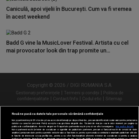
Caniculă, apoi vijelii în București. Cum va fi vremea
în acest weekend
Badd G vine la MusicLover Festival. Artista cu cel
mai provocator look din trap promite un...
Copyright © 2026 / DIGI ROMANIA S.A.
|
|
Gestionați preferințele
Termeni și condiții
Politica de
|
|
|
confidențialitate
Contact/Info
Codul etic
Sitemap
Nouă ne pasă ca datele tale personale să rămână confidențiale
Noi și partenerii noștri
31
stocăm și/sau accesăm informații pe dispozitivul dvs., precum identificatorii cookie unici pentru prelucrarea
Urmărește-ne și pe
datelor cu caracter personal. Puteți accepta sau gestiona alegerile dvs. făcând clic mai jos sau în orice moment, pe pagina cu
politica de confidențialitate. Aceste alegeri vor fi raportate partenerilor noștri și nu vă vor afecta navigarea.
Mai multe detalii
Noi si partenerii nostri (retelele de socializare si agentiile de publicitate partenere, precum si furnizorii nostri de servicii de date
analitice) prelucram date pentru a permite website-ului sa functioneze, pentru a personaliza continutul si anunturile publicitare afisate
in functie de interesele si/sau profilul dvs., pentru a va oferi functionalitati aferente retelelor de socializare si pentru a analiza
traficul pe website. Beneficiati de drepturile prevazute de art. 15-22 din GDPR in legatura cu prelucrarea datelor cu caracter