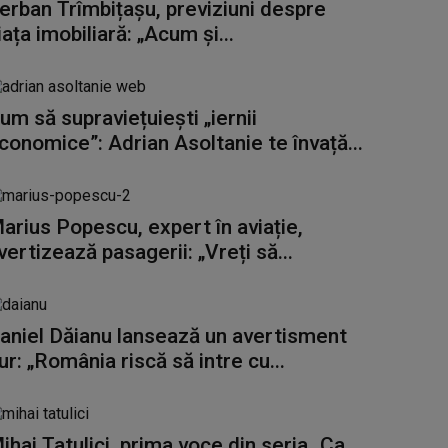
erban Trîmbițașu, previziuni despre
iața imobiliară: „Acum și...
um să supraviețuiești „iernii
conomice”: Adrian Asoltanie te învață...
arius Popescu, expert în aviație,
vertizează pasagerii: „Vreți să...
aniel Dăianu lansează un avertisment
ur: „România riscă să intre cu...
ihai Tatulici, prima voce din seria „Ca