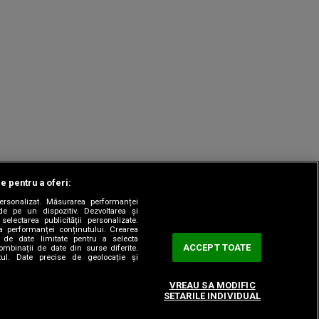
le pentru a oferi:
 personalizat. Măsurarea performanței
|
odul etic
Sitemap
de pe un dispozitiv. Dezvoltarea și
 selectarea publicității personalizate.
ea performanței conținutului. Crearea
rea de date limitate pentru a selecta
ACCEPT TOATE
combinații de date din surse diferite.
utul. Date precise de geolocație și
VREAU SA MODIFIC
SETARILE INDIVIDUAL