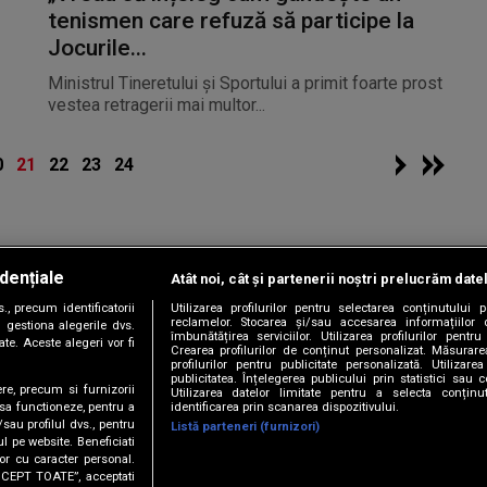
tenismen care refuză să participe la
Jocurile...
Ministrul Tineretului și Sportului a primit foarte prost
vestea retragerii mai multor...
0
21
22
23
24
dențiale
Atât noi, cât și partenerii noștri prelucrăm date
Copyright © 2026 / DIGI ROMANIA S.A.
, precum identificatorii
Utilizarea profilurilor pentru selectarea conținutului
|
|
|
|
țele
Termeni și condiții
Politica de confidențialitate
Contact/Info
C
reclamelor. Stocarea și/sau accesarea informațiilor 
 gestiona alegerile dvs.
îmbunătățirea serviciilor. Utilizarea profilurilor pentru
te. Aceste alegeri vor fi
Crearea profilurilor de conținut personalizat. Măsurar
profilurilor pentru publicitate personalizată. Utiliza
publicitatea. Înțelegerea publicului prin statistici sau 
ere, precum si furnizorii
Utilizarea datelor limitate pentru a selecta conțin
Urmărește-ne și pe
identificarea prin scanarea dispozitivului.
 sa functioneze, pentru a
/sau profilul dvs., pentru
Listă parteneri (furnizori)
ul pe website. Beneficiati
or cu caracter personal.
ACCEPT TOATE”, acceptati