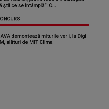
ă știi ce se întâmplă”: O...
ONCURS
AVA demontează miturile verii, la Digi
M, alături de MIT Clima