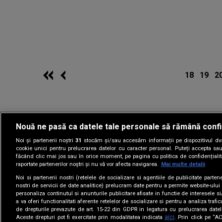
18
19
2
Nouă ne pasă ca datele tale personale să rămână confi
Noi și partenerii noștri
31
stocăm și/sau accesăm informații pe dispozitivul dvs.
Gestionați preferin
cookie unici pentru prelucrarea datelor cu caracter personal. Puteți accepta sau
făcând clic mai jos sau în orice moment, pe pagina cu politica de confidențialita
raportate partenerilor noștri și nu vă vor afecta navigarea.
Mai multe detalii
Noi si partenerii nostri (retelele de socializare si agentiile de publicitate parten
nostri de servicii de date analitice) prelucram date pentru a permite website-ului
personaliza continutul si anunturile publicitare afisate in functie de interesele si
a va oferi functionalitati aferente retelelor de socializare si pentru a analiza trafic
de drepturile prevazute de art. 15-22 din GDPR in legatura cu prelucrarea datel
aici
Aceste drepturi pot fi exercitate prin modalitatea indicata
. Prin click pe “