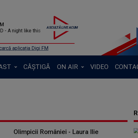
FM
 A night like this
arcă aplicația Digi FM
AST
CÂȘTIGĂ
ON AIR
VIDEO
CONTA
R
Olimpicii României - Laura Ilie