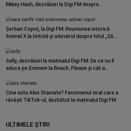
Mikey Hash, dezvăluiri la Digi FM despre...
Șerban Copoț, la Digi FM: Reuniunea istorică
Animal X la Untold și adevărul despre hitul „Să...
Selly, dezvăluiri la matinalul Digi FM: De ce nu îl
aduce pe Eminem la Beach, Please și cât a...
Cine este Alex Stamate? Fenomenul viral care a
răvășit TikTok-ul, dezbătut la matinalul Digi FM
ULTIMELE ȘTIRI