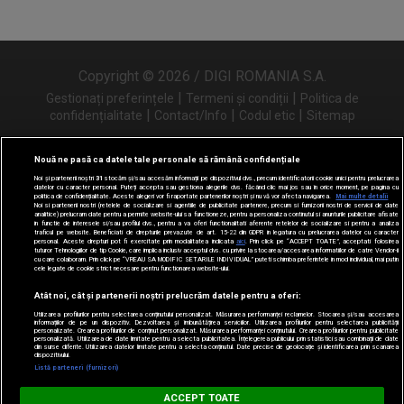
Copyright © 2026 / DIGI ROMANIA S.A.
|
|
Gestionați preferințele
Termeni și condiții
Politica de
|
|
|
confidențialitate
Contact/Info
Codul etic
Sitemap
Nouă ne pasă ca datele tale personale să rămână confidențiale
Noi și partenerii noștri
31
stocăm și/sau accesăm informații pe dispozitivul dvs., precum identificatorii cookie unici pentru prelucrarea
Urmărește-ne și pe
datelor cu caracter personal. Puteți accepta sau gestiona alegerile dvs. făcând clic mai jos sau în orice moment, pe pagina cu
politica de confidențialitate. Aceste alegeri vor fi raportate partenerilor noștri și nu vă vor afecta navigarea.
Mai multe detalii
Noi si partenerii nostri (retelele de socializare si agentiile de publicitate partenere, precum si furnizorii nostri de servicii de date
analitice) prelucram date pentru a permite website-ului sa functioneze, pentru a personaliza continutul si anunturile publicitare afisate
in functie de interesele si/sau profilul dvs., pentru a va oferi functionalitati aferente retelelor de socializare si pentru a analiza
traficul pe website. Beneficiati de drepturile prevazute de art. 15-22 din GDPR in legatura cu prelucrarea datelor cu caracter
personal. Aceste drepturi pot fi exercitate prin modalitatea indicata
aici
. Prin click pe “ACCEPT TOATE”, acceptati folosirea
tuturor Tehnologiilor de tip Cookie, care implica inclusiv acceptul dvs. cu privire la stocarea/accesarea informatiilor de catre Vendor-ii
cu care colaboram. Prin click pe “VREAU SA MODIFIC SETARILE INDIVIDUAL” puteti schimba preferintele in mod individual, mai putin
cele legate de cookie strict necesare pentru functionarea website-ului.
Atât noi, cât și partenerii noștri prelucrăm datele pentru a oferi:
Utilizarea profilurilor pentru selectarea conținutului personalizat. Măsurarea performanței reclamelor. Stocarea și/sau accesarea
informațiilor de pe un dispozitiv. Dezvoltarea și îmbunătățirea serviciilor. Utilizarea profilurilor pentru selectarea publicității
personalizate. Crearea profilurilor de conținut personalizat. Măsurarea performanței conținutului. Crearea profilurilor pentru publicitate
personalizată. Utilizarea de date limitate pentru a selecta publicitatea. Înțelegerea publicului prin statistici sau combinații de date
din surse diferite. Utilizarea datelor limitate pentru a selecta conținutul. Date precise de geolocație și identificarea prin scanarea
dispozitivului.
Listă parteneri (furnizori)
Digi FM
ACCEPT TOATE