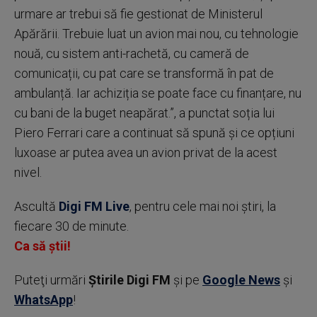
urmare ar trebui să fie gestionat de Ministerul
Apărării. Trebuie luat un avion mai nou, cu tehnologie
nouă, cu sistem anti-rachetă, cu cameră de
comunicații, cu pat care se transformă în pat de
ambulanță. Iar achiziția se poate face cu finanțare, nu
cu bani de la buget neapărat.”, a punctat soția lui
Piero Ferrari care a continuat să spună și ce opțiuni
luxoase ar putea avea un avion privat de la acest
nivel.
Ascultă
Digi FM Live
, pentru cele mai noi știri, la
fiecare 30 de minute.
Ca să știi!
Puteţi urmări
Știrile Digi FM
şi pe
Google News
şi
WhatsApp
!