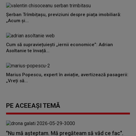
Șerban Trîmbițașu, previziuni despre piața imobiliară:
„Acum și...
Cum să supraviețuiești „iernii economice”: Adrian
Asoltanie te învață...
Marius Popescu, expert în aviație, avertizează pasagerii:
„Vreți să...
PE ACEEAȘI TEMĂ
"Nu mă așteptam. Mă pregăteam să văd ce fac".