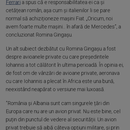
Ferrari
a spus că e responsabilitatea ei ca și
cetățean român, așa cum și italienilor li se pare
normal să achiziționeze mașini Fiat. „Oricum, noi
avem foarte multe mașini... în afară de Mercedes”, a
concluzionat Romina Gingașu.
Un alt subiect dezbătut cu Romina Gingașu a fost
despre avioanele private cu care președintele
Iohannis a tot călătorit în ultima perioadă. În opinia ei,
de fost om de vânzări de avioane private, aeronava
cu care Iohannis a plecat în Africa este una bună,
neexistând neapărat o versiune mai luxoasă.
”România și Albania sunt cam singurele țări din
Europa care nu are un avion privat. Nu este bine, cel
puțin din punctul de vedere al securității. Un avion
privat trebuie să aibă câteva opțiuni militare, și prin