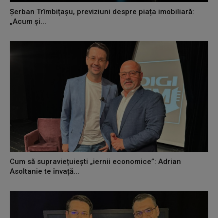
Șerban Trîmbițașu, previziuni despre piața imobiliară:
„Acum și...
Cum să supraviețuiești „iernii economice”: Adrian
Asoltanie te învață...