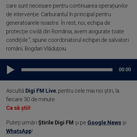
care sunt necesare pentru continuarea operațiunilor
de intervenție. Carburantul în principal pentru
generatoarele noastre. În rest, noi, echipa de
protecție civilă din România, avem asigurate toate
condițiile.”, spune coordonatorul echipei de salvatori
români, Bogdan Vlăduțoiu.
00:00
Ascultă
Digi FM Live
, pentru cele mai noi știri, la
fiecare 30 de minute.
Ca să știi!
Puteţi urmări
Știrile Digi FM
şi pe
Google News
şi
WhatsApp
!