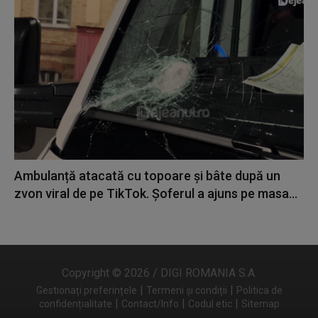
Ambulanță atacată cu topoare și bâte după un
zvon viral de pe TikTok. Șoferul a ajuns pe masa...
Copyright © 2026 / DIGI ROMANIA S.A.
|
|
Gestionați preferințele
Termeni și condiții
Politica de
|
|
|
confidențialitate
Contact/Info
Codul etic
Sitemap