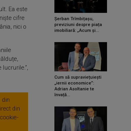
lt. Ea este
iște cifre
Șerban Trîmbițașu,
previziuni despre piața
ia, nici o
imobiliară: „Acum și...
niile
călduțe,
lucrurile.”,
Cum să supraviețuiești
„iernii economice”:
Adrian Asoltanie te
învață...
 din
rect din
 cookie-