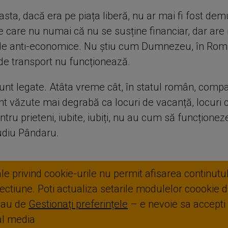
ta, dacă era pe piața liberă, nu ar mai fi fost demu
care nu numai că nu se susține financiar, dar are n
 de anti-economice. Nu știu cum Dumnezeu, în Român
e transport nu funcționează.
unt legate. Atâta vreme cât, în statul român, compa
nt văzute mai degrabă ca locuri de vacanță, locuri 
ntru prieteni, iubite, iubiți, nu au cum să funcționeze 
udiu Pândaru.
ale privind cookie-urile nu permit afisarea continutul
ctiune. Poti actualiza setarile modulelor coookie di
sau de
Gestionați preferințele
– e nevoie sa accepti
ial media