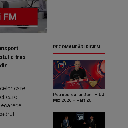
RECOMANDĂRI DIGIFM
ansport
stul a tras
din
 celor care
Petrecerea lui DanT – DJ
ict care
Mix 2026 – Part 20
, deoarece
cadrul