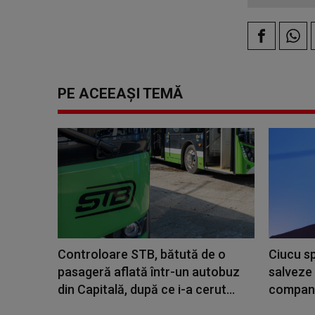
PE ACEEAȘI TEMĂ
Controloare STB, bătută de o
Ciucu s
pasageră aflată într-un autobuz
salveze
din Capitală, după ce i-a cerut...
compania