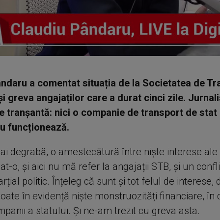
ndaru a comentat situația de la Societatea de Tr
i greva angajaților care a durat cinci zile. Jurnali
e tranșantă: nici o companie de transport de stat 
u funcționează.
ai degrabă, o amestecătură între niște interese ale
t-o, și aici nu mă refer la angajații STB, și un confl
țial politic. Înțeleg că sunt și tot felul de interese
oate în evidență niște monstruozități financiare, în 
panii a statului. Și ne-am trezit cu greva asta.