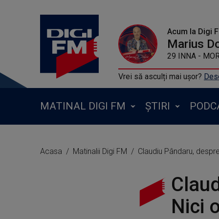
Acum la Digi 
Marius D
29 INNA - MOR
Vrei să asculți mai ușor?
Desc
MATINAL DIGI FM
ȘTIRI
PODC
Acasa
Matinalii Digi FM
Claudiu Pândaru, despr
Claud
Nici 