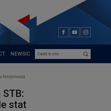
CT
NEWSIC
nu funcționează
a STB:
e stat