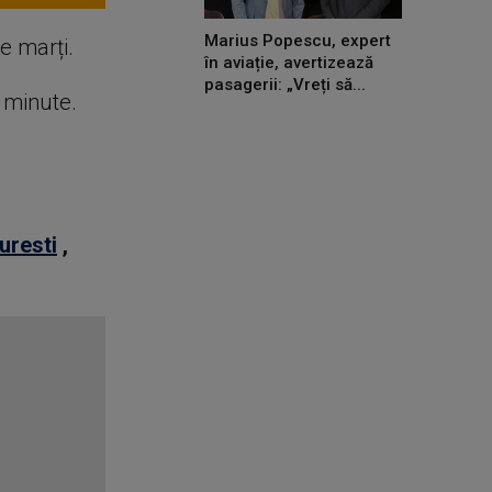
Marius Popescu, expert
re marți.
în aviație, avertizează
pasagerii: „Vreți să...
e minute.
uresti
,