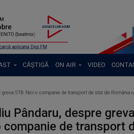
FM
obre
ENITO (beatmix)
arcă aplicația Digi FM
AST
CÂȘTIGĂ
ON AIR
VIDEO
CONTA
e greva STB: Nici o companie de transport de stat din România 
iu Pândaru, despre grev
o companie de transport d