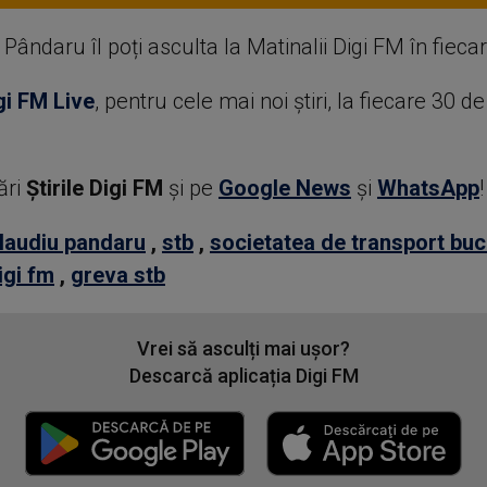
Pândaru îl poți asculta la Matinalii Digi FM în fieca
gi FM Live
, pentru cele mai noi știri, la fiecare 30 d
ări
Știrile Digi FM
şi pe
Google News
şi
WhatsApp
!
laudiu pandaru
,
stb
,
societatea de transport buc
igi fm
,
greva stb
Vrei să asculți mai ușor?
Descarcă aplicația Digi FM