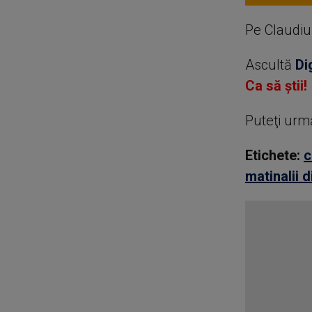
Pe Claudiu 
Ascultă
Di
Ca să știi!
Puteţi urm
Etichete:
c
matinalii d