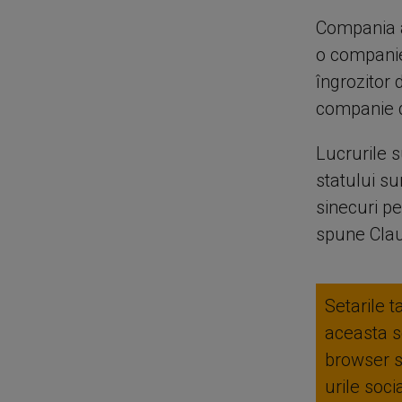
Compania as
o companie 
îngrozitor
companie d
Lucrurile s
statului su
sinecuri pe
spune Cla
Setarile t
aceasta se
browser 
urile soc