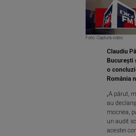
Foto: Captură video
Claudiu Pâ
București ș
o concluzi
România n
„A părut, m
au declanșa
mocnea, par
un audit sc
acestei com