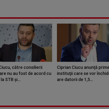
Ciucu, către consilierii
Ciprian Ciucu anunţă prime
re nu au fost de acord cu
instituţii care se vor închi
la STB şi...
are datorii de 1,5...