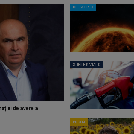
DIGI WORLD
STIRILE KANAL D
ației de avere a
PROFM