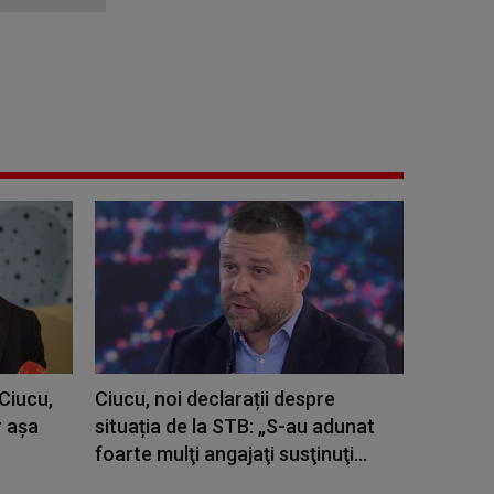
 Ciucu,
Ciucu, noi declarații despre
r aşa
situația de la STB: „S-au adunat
foarte mulţi angajaţi susţinuţi...