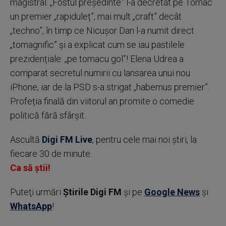
magistral. „Fostul președinte” l-a decretat pe Tomac
un premier „rapiduleț”, mai mult „craft” decât
„techno”, în timp ce Nicușor Dan l-a numit direct
„tomagnific” și a explicat cum se iau pastilele
prezidențiale: „pe tomacu gol”! Elena Udrea a
comparat secretul numirii cu lansarea unui nou
iPhone, iar de la PSD s-a strigat „habemus premier”.
Profeția finală din viitorul an promite o comedie
politică fără sfârșit.
Ascultă
Digi FM Live
, pentru cele mai noi știri, la
fiecare 30 de minute.
Ca să știi!
Puteţi urmări
Știrile Digi FM
şi pe
Google News
şi
WhatsApp
!