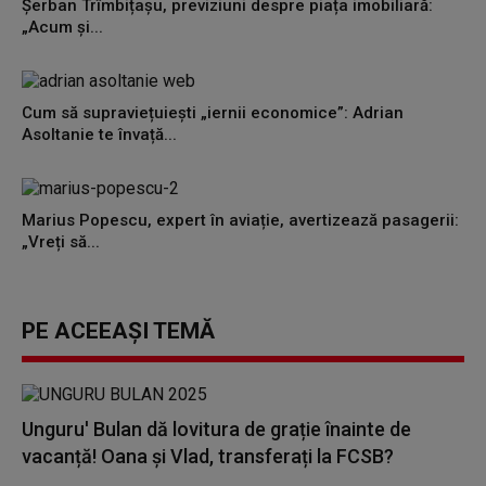
Șerban Trîmbițașu, previziuni despre piața imobiliară:
„Acum și...
Cum să supraviețuiești „iernii economice”: Adrian
Asoltanie te învață...
Marius Popescu, expert în aviație, avertizează pasagerii:
„Vreți să...
PE ACEEAȘI TEMĂ
Unguru' Bulan dă lovitura de grație înainte de
vacanță! Oana și Vlad, transferați la FCSB?