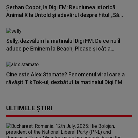
Șerban Copoț, la Digi FM: Reuniunea istorică
Animal X la Untold și adevărul despre hitul „Să...
Selly, dezvăluiri la matinalul Digi FM: De ce nu îl
aduce pe Eminem la Beach, Please și cât a...
Cine este Alex Stamate? Fenomenul viral care a
răvășit TikTok-ul, dezbătut la matinalul Digi FM
ULTIMELE ȘTIRI