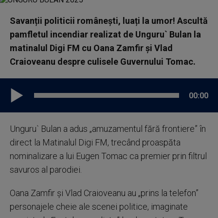
Savanții politicii românești, luați la umor! Ascultă
pamfletul incendiar realizat de Unguru` Bulan la
matinalul Digi FM cu Oana Zamfir și Vlad
Craioveanu despre culisele Guvernului Tomac.
00:00
Unguru` Bulan a adus „amuzamentul fără frontiere” în
direct la Matinalul Digi FM, trecând proaspăta
nominalizare a lui Eugen Tomac ca premier prin filtrul
savuros al parodiei.
Oana Zamfir și Vlad Craioveanu au „prins la telefon”
personajele cheie ale scenei politice, imaginate