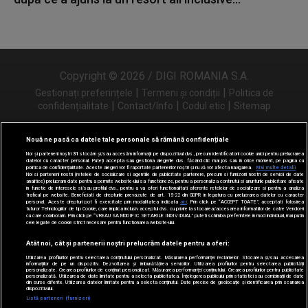
Copyright © 2026 / DIGI ROMANIA S.A.
|
|
Gestionați preferințele
Termeni și condiții
Politica de
|
|
|
confidențialitate
Contact/Info
Codul etic
Sitemap
Nouă ne pasă ca datele tale personale să rămână confidențiale
Noi și partenerii noștri
31
stocăm și/sau accesăm informații pe dispozitivul dvs., precum identificatorii cookie unici pentru prelucrarea
Urmărește-ne și pe
datelor cu caracter personal. Puteți accepta sau gestiona alegerile dvs. făcând clic mai jos sau în orice moment, pe pagina cu
politica de confidențialitate. Aceste alegeri vor fi raportate partenerilor noștri și nu vă vor afecta navigarea.
Mai multe detalii
Noi si partenerii nostri (retelele de socializare si agentiile de publicitate partenere, precum si furnizorii nostri de servicii de date
analitice) prelucram date pentru a permite website-ului sa functioneze, pentru a personaliza continutul si anunturile publicitare afisate
in functie de interesele si/sau profilul dvs., pentru a va oferi functionalitati aferente retelelor de socializare si pentru a analiza
traficul pe website. Beneficiati de drepturile prevazute de art. 15-22 din GDPR in legatura cu prelucrarea datelor cu caracter
personal. Aceste drepturi pot fi exercitate prin modalitatea indicata
aici
. Prin click pe “ACCEPT TOATE”, acceptati folosirea
tuturor Tehnologiilor de tip Cookie, care implica inclusiv acceptul dvs. cu privire la stocarea/accesarea informatiilor de catre Vendor-ii
cu care colaboram. Prin click pe “VREAU SA MODIFIC SETARILE INDIVIDUAL” puteti schimba preferintele in mod individual, mai putin
cele legate de cookie strict necesare pentru functionarea website-ului.
Atât noi, cât și partenerii noștri prelucrăm datele pentru a oferi:
Utilizarea profilurilor pentru selectarea conținutului personalizat. Măsurarea performanței reclamelor. Stocarea și/sau accesarea
informațiilor de pe un dispozitiv. Dezvoltarea și îmbunătățirea serviciilor. Utilizarea profilurilor pentru selectarea publicității
personalizate. Crearea profilurilor de conținut personalizat. Măsurarea performanței conținutului. Crearea profilurilor pentru publicitate
personalizată. Utilizarea de date limitate pentru a selecta publicitatea. Înțelegerea publicului prin statistici sau combinații de date
din surse diferite. Utilizarea datelor limitate pentru a selecta conținutul. Date precise de geolocație și identificarea prin scanarea
dispozitivului.
Listă parteneri (furnizori)