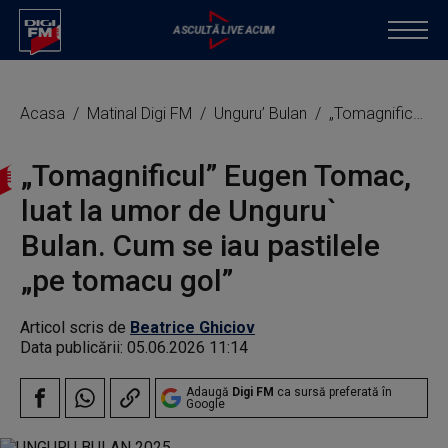
Acasa
Matinal Digi FM
Unguru’ Bulan
„Tomagnificul” Eugen Tomac, luat la umor de Unguru` Bulan. Cum se iau pastilele „pe tomacu gol”
„Tomagnificul” Eugen Tomac,
luat la umor de Unguru`
Bulan. Cum se iau pastilele
„pe tomacu gol”
Articol scris de
Beatrice Ghiciov
Data publicării:
05.06.2026 11:14
Adaugă
Digi FM
ca sursă preferată în
Google