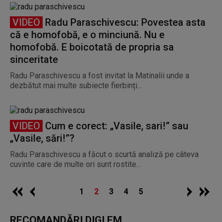
VIDEO
Radu Paraschivescu: Povestea asta
că e homofobă, e o minciună. Nu e
homofobă. E boicotată de propria sa
sinceritate
Radu Paraschivescu a fost invitat la Matinalii unde a
dezbătut mai multe subiecte fierbinți...
VIDEO
Cum e corect: „Vasile, sari!” sau
„Vasile, sări!”?
Radu Paraschivescu a făcut o scurtă analiză pe câteva
cuvinte care de multe ori sunt rostite...
1
2
3
4
5
RECOMANDĂRI DIGI FM