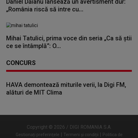
Daniel Dăianu lansează un avertisment dur:
„România riscă să intre cu...
Mihai Tatulici, prima voce din seria „Ca să știi
ce se întâmplă”: O...
CONCURS
HAVA demontează miturile verii, la Digi FM,
alături de MIT Clima
Copyright © 2026 / DIGI ROMANIA S.A.
|
|
Gestionați preferințele
Termeni și condiții
Politica de