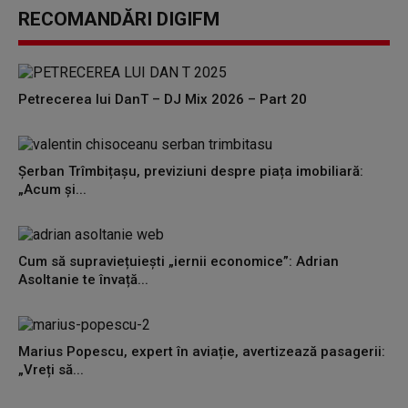
RECOMANDĂRI DIGIFM
Petrecerea lui DanT – DJ Mix 2026 – Part 20
Șerban Trîmbițașu, previziuni despre piața imobiliară:
„Acum și...
Cum să supraviețuiești „iernii economice”: Adrian
Asoltanie te învață...
Marius Popescu, expert în aviație, avertizează pasagerii:
„Vreți să...