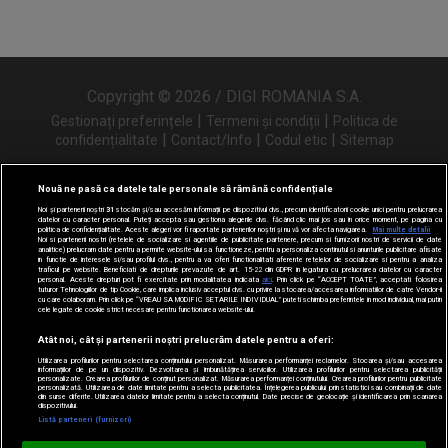
Copyright © 2026 / DIGI ROMANIA S.A.
|
|
Gestionați preferințele
Termeni și condiții
Politica de
|
|
|
confidențialitate
Contact/Info
Codul etic
Sitemap
Nouă ne pasă ca datele tale personale să rămână confidențiale
Noi și partenerii noștri
31
stocăm și/sau accesăm informații pe dispozitivul dvs., precum identificatorii cookie unici pentru prelucrarea
Urmărește-ne și pe
datelor cu caracter personal. Puteți accepta sau gestiona alegerile dvs. făcând clic mai jos sau în orice moment, pe pagina cu
politica de confidențialitate. Aceste alegeri vor fi raportate partenerilor noștri și nu vă vor afecta navigarea.
Mai multe detalii
Noi si partenerii nostri (retelele de socializare si agentiile de publicitate partenere, precum si furnizorii nostri de servicii de date
analitice) prelucram date pentru a permite website-ului sa functioneze, pentru a personaliza continutul si anunturile publicitare afisate
in functie de interesele si/sau profilul dvs., pentru a va oferi functionalitati aferente retelelor de socializare si pentru a analiza
traficul pe website. Beneficiati de drepturile prevazute de art. 15-22 din GDPR in legatura cu prelucrarea datelor cu caracter
personal. Aceste drepturi pot fi exercitate prin modalitatea indicata
aici
. Prin click pe “ACCEPT TOATE”, acceptati folosirea
tuturor Tehnologiilor de tip Cookie, care implica inclusiv acceptul dvs. cu privire la stocarea/accesarea informatiilor de catre Vendor-ii
cu care colaboram. Prin click pe “VREAU SA MODIFIC SETARILE INDIVIDUAL” puteti schimba preferintele in mod individual, mai putin
cele legate de cookie strict necesare pentru functionarea website-ului.
Atât noi, cât și partenerii noștri prelucrăm datele pentru a oferi:
Utilizarea profilurilor pentru selectarea conținutului personalizat. Măsurarea performanței reclamelor. Stocarea și/sau accesarea
informațiilor de pe un dispozitiv. Dezvoltarea și îmbunătățirea serviciilor. Utilizarea profilurilor pentru selectarea publicității
personalizate. Crearea profilurilor de conținut personalizat. Măsurarea performanței conținutului. Crearea profilurilor pentru publicitate
personalizată. Utilizarea de date limitate pentru a selecta publicitatea. Înțelegerea publicului prin statistici sau combinații de date
din surse diferite. Utilizarea datelor limitate pentru a selecta conținutul. Date precise de geolocație și identificarea prin scanarea
dispozitivului.
Listă parteneri (furnizori)
Digi FM