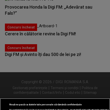
Provocarea Honda la Digi FM: „Adevărat sau
Fals?”
Concurs încheiat
Cerere în călătorie revine la Digi FM!
Concurs încheiat
Digi FM și Avinto îți dau 500 de lei pe zi!
Copyright © 2026 / DIGI ROMANIA S.A.
|
|
Gestionați preferințele
Termeni și condiții
Politica de
|
|
|
confidențialitate
Contact/Info
Codul etic
Sitemap
Nouă ne pasă ca datele tale personale să rămână confidențiale
Noi și partenerii noștri
31
stocăm și/sau accesăm informații pe dispozitivul dvs., precum identificatorii cookie unici pentru prelucrarea