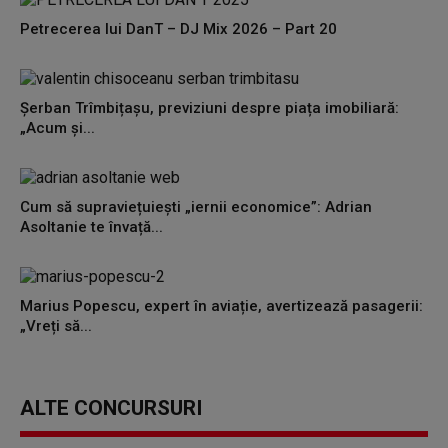
Petrecerea lui DanT – DJ Mix 2026 – Part 20
Șerban Trîmbițașu, previziuni despre piața imobiliară:
„Acum și...
Cum să supraviețuiești „iernii economice”: Adrian
Asoltanie te învață...
Marius Popescu, expert în aviație, avertizează pasagerii:
„Vreți să...
ALTE CONCURSURI