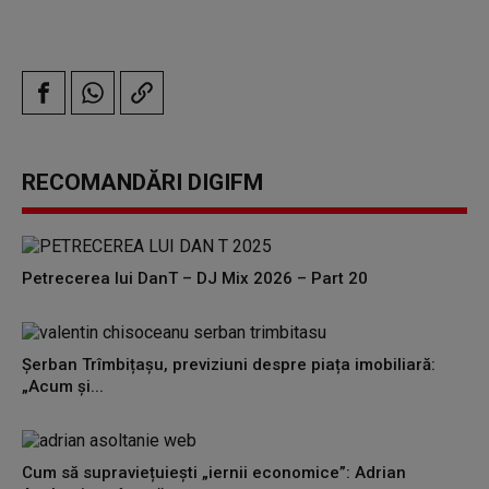
RECOMANDĂRI DIGIFM
Petrecerea lui DanT – DJ Mix 2026 – Part 20
Șerban Trîmbițașu, previziuni despre piața imobiliară:
„Acum și...
Cum să supraviețuiești „iernii economice”: Adrian