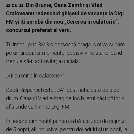
zi cu zi. Din 8 iunie, Oana Zamfir și Vlad
Craioveanu redeschid ghișeul de vacanțe la Digi
FM și îți aprobă din nou „Cererea în călătorie”,
concursul preferat al verii.
Tu înscrii prin SMS o persoană dragă. Noi vă sunăm
pe amândoi. Iar momentul decisiv vine atunci când
trebuie să-i faci invitația oficială:
„Vii cu mine în călătorie?”
Dacă răspunsul este „DA”, destinația este deja pe
drum. Oana și Vlad extrag pe loc biletul câștigător și
află unde vă trimite Digi FM.
În fiecare dimineață punem la bătaie zeci de sejururi
de 5 nopți, all inclusive, pentru doi adulți și un copil, la