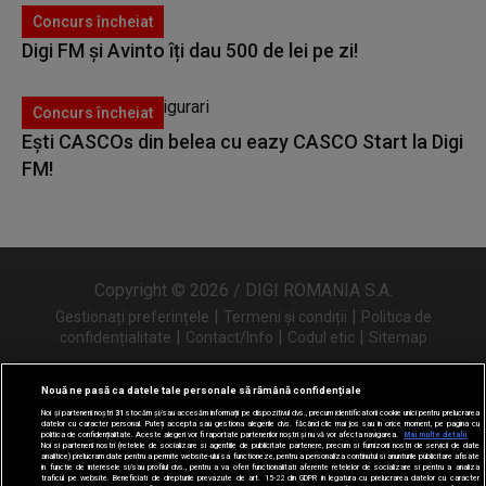
Concurs încheiat
Digi FM și Avinto îți dau 500 de lei pe zi!
Concurs încheiat
Ești CASCOs din belea cu eazy CASCO Start la Digi
FM!
Copyright © 2026 / DIGI ROMANIA S.A.
|
|
Gestionați preferințele
Termeni și condiții
Politica de
|
|
|
confidențialitate
Contact/Info
Codul etic
Sitemap
Nouă ne pasă ca datele tale personale să rămână confidențiale
Noi și partenerii noștri
31
stocăm și/sau accesăm informații pe dispozitivul dvs., precum identificatorii cookie unici pentru prelucrarea
Urmărește-ne și pe
datelor cu caracter personal. Puteți accepta sau gestiona alegerile dvs. făcând clic mai jos sau în orice moment, pe pagina cu
politica de confidențialitate. Aceste alegeri vor fi raportate partenerilor noștri și nu vă vor afecta navigarea.
Mai multe detalii
Noi si partenerii nostri (retelele de socializare si agentiile de publicitate partenere, precum si furnizorii nostri de servicii de date
analitice) prelucram date pentru a permite website-ului sa functioneze, pentru a personaliza continutul si anunturile publicitare afisate
in functie de interesele si/sau profilul dvs., pentru a va oferi functionalitati aferente retelelor de socializare si pentru a analiza
traficul pe website. Beneficiati de drepturile prevazute de art. 15-22 din GDPR in legatura cu prelucrarea datelor cu caracter