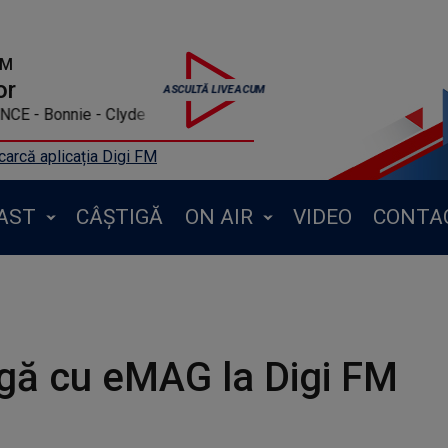
FM
or
YONCE - Bonnie - Clyde
arcă aplicația Digi FM
AST
CÂȘTIGĂ
ON AIR
VIDEO
CONTA
gă cu eMAG la Digi FM