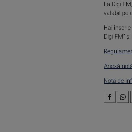
La Digi FM,
valabil pe
Hai înscri
Digi FM” și 
Regulamen
Anexă notă
Notă de in