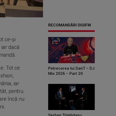
RECOMANDĂRI DIGIFM
t ce-și
 iar dacă
comandă.
e. Tot ce
Petrecerea lui DanT – DJ
Mix 2026 – Part 20
ashion,
ânia, iar
tât, pentru
are încă nu
ni.
Șerban Trîmbițașu,