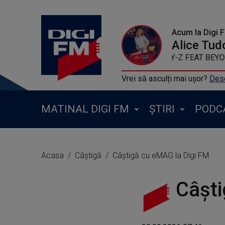
Acum la Digi 
Alice Tud
JAY-Z FEAT BE
Vrei să asculți mai ușor?
Desc
MATINAL DIGI FM
ȘTIRI
PODC
Acasa
Câștigă
Câștigă cu eMAG la Digi FM
Câști