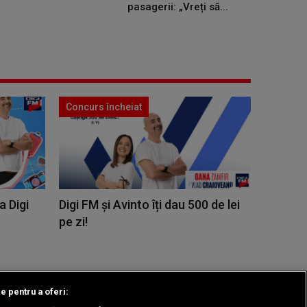
pasagerii: „Vreți să...
Concurs încheiat
a Digi
Digi FM și Avinto îți dau 500 de lei
pe zi!
le pentru a oferi: