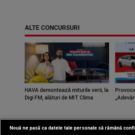
ALTE CONCURSURI
HAVA demontează miturile verii, la
Provoca
Digi FM, alături de MIT Clima
„Adevăr
Nouă ne pasă ca datele tale personale să rămână confi