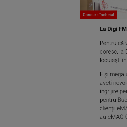
Concurs încheiat
La Digi FM,
Pentru că 
doresc, la 
locuiești î
E și mega 
aveți nevoi
îngrijire p
pentru Bucu
clienții e
au eMAG Gen