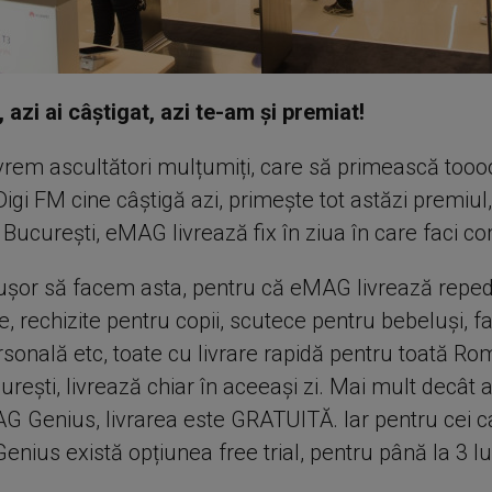
 azi ai câștigat, azi te-am și premiat!
vrem ascultători mulțumiți, care să primească toooo
Digi FM cine câștigă azi, primește tot astăzi premiul,
n București, eMAG livrează fix în ziua în care faci 
ușor să facem asta, pentru că eMAG livrează reped
e, rechizite pentru copii, scutece pentru bebeluși, f
ersonală etc, toate cu livrare rapidă pentru toată Rom
rești, livrează chiar în aceeași zi. Mai mult decât a
MAG Genius, livrarea este GRATUITĂ. Iar pentru cei c
ius există opțiunea free trial, pentru până la 3 lu