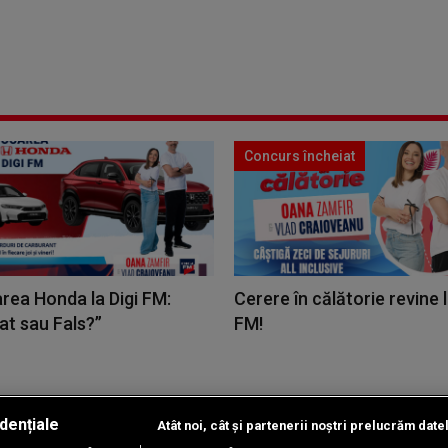
Concurs încheiat
rea Honda la Digi FM:
Cerere în călătorie revine l
at sau Fals?”
FM!
dențiale
Atât noi, cât și partenerii noștri prelucrăm date
Copyright © 2026 / DIGI ROMANIA S.A.