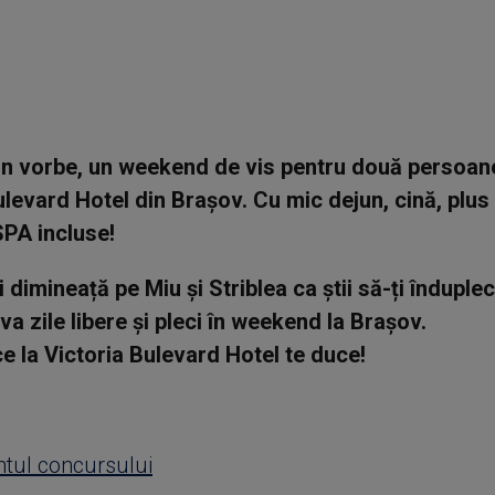
in vorbe, un weekend de vis pentru două persoane
ulevard Hotel din Brașov. C
u mic dejun, cină, plu
SPA incluse!
dimineață pe Miu și Striblea ca știi să-ți înduplec
va zile libere și
pleci în weekend la Brașov.
e la Victoria Bulevard Hotel te duce!
tul concursului