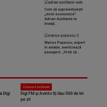
Cum să supraviețuiești
„iernii economice”:
Adrian Asoltanie te
învață...
Marius Popescu, expert
în aviație, avertizează
pasagerii: „Vreți să...
Concurs încheiat
a Digi
Digi FM și Avinto îți dau 500 de lei
pe zi!