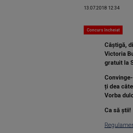
13.07.2018 12:34
Concurs încheiat
Câștigă, d
Victoria B
gratuit la 
Convinge-i 
ți dea câte
Vorba dulc
Ca să știi!
Regulamen