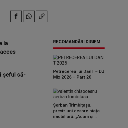
RECOMANDĂRI DIGIFM
 la
s acces
Petrecerea lui DanT – DJ
i șeful să-
Mix 2026 – Part 20
Șerban Trîmbițașu,
previziuni despre piața
imobiliară: „Acum și...