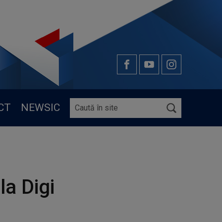
CT
NEWSIC
la Digi