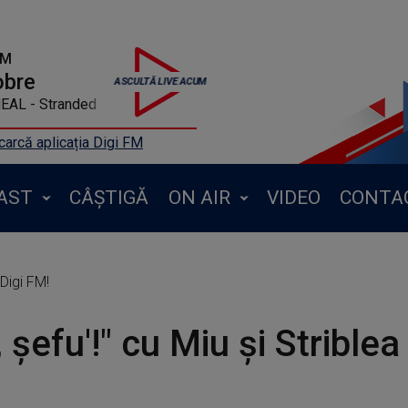
FM
obre
AL - Stranded
arcă aplicația Digi FM
AST
CÂȘTIGĂ
ON AIR
VIDEO
CONTA
 Digi FM!
 șefu'!" cu Miu și Striblea 