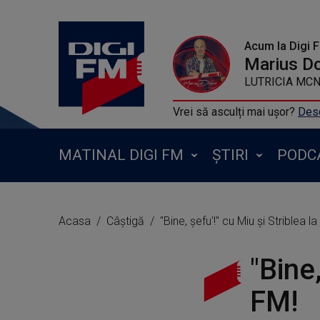
Acum la Digi 
Marius D
LUTRICIA MCNE
Vrei să asculți mai ușor?
Desc
MATINAL DIGI FM
ȘTIRI
PODC
Acasa
Câștigă
"Bine, șefu'!" cu Miu și Striblea la
"Bine,
FM!