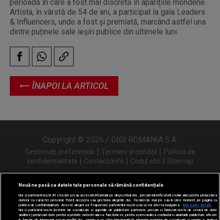
perioadă în care a fost mai discretă în aparițiile mondene.
Artista, în vârstă de 54 de ani, a participat la gala Leaders
& Influencers, unde a fost și premiată, marcând astfel una
dintre puținele sale ieșiri publice din ultimele luni.
ÎNAPOI LA ARTICOL
Copyright © 2026 / DIGI ROMANIA S.A.
|
|
Gestionați preferințele
Termeni și condiții
Politica de
|
|
|
confidențialitate
Contact/Info
Codul etic
Sitemap
Nouă ne pasă ca datele tale personale să rămână confidențiale
Noi și partenerii noștri
31
stocăm și/sau accesăm informații pe dispozitivul dvs., precum identificatorii cookie unici pentru prelucrarea
Urmărește-ne și pe
datelor cu caracter personal. Puteți accepta sau gestiona alegerile dvs. făcând clic mai jos sau în orice moment, pe pagina cu
politica de confidențialitate. Aceste alegeri vor fi raportate partenerilor noștri și nu vă vor afecta navigarea.
Mai multe detalii
Noi si partenerii nostri (retelele de socializare si agentiile de publicitate partenere, precum si furnizorii nostri de servicii de date
analitice) prelucram date pentru a permite website-ului sa functioneze, pentru a personaliza continutul si anunturile publicitare afisate
in functie de interesele si/sau profilul dvs., pentru a va oferi functionalitati aferente retelelor de socializare si pentru a analiza