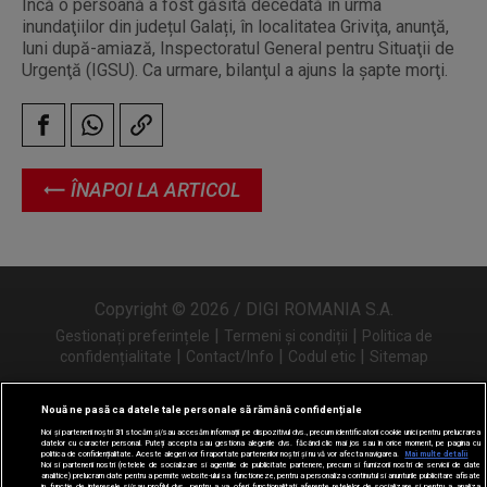
Încă o persoană a fost găsită decedată în urma
inundaţiilor din județul Galați, în localitatea Griviţa, anunţă,
luni după-amiază, Inspectoratul General pentru Situaţii de
Urgenţă (IGSU). Ca urmare, bilanţul a ajuns la şapte morţi.
ÎNAPOI LA ARTICOL
Copyright © 2026 / DIGI ROMANIA S.A.
|
|
Gestionați preferințele
Termeni și condiții
Politica de
|
|
|
confidențialitate
Contact/Info
Codul etic
Sitemap
Nouă ne pasă ca datele tale personale să rămână confidențiale
Noi și partenerii noștri
31
stocăm și/sau accesăm informații pe dispozitivul dvs., precum identificatorii cookie unici pentru prelucrarea
Urmărește-ne și pe
datelor cu caracter personal. Puteți accepta sau gestiona alegerile dvs. făcând clic mai jos sau în orice moment, pe pagina cu
politica de confidențialitate. Aceste alegeri vor fi raportate partenerilor noștri și nu vă vor afecta navigarea.
Mai multe detalii
Noi si partenerii nostri (retelele de socializare si agentiile de publicitate partenere, precum si furnizorii nostri de servicii de date
analitice) prelucram date pentru a permite website-ului sa functioneze, pentru a personaliza continutul si anunturile publicitare afisate
in functie de interesele si/sau profilul dvs., pentru a va oferi functionalitati aferente retelelor de socializare si pentru a analiza