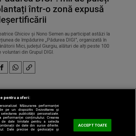
lantați într-o zonă expusă
eșertificării
atrice Ghiciov și Nono Semen au participat astăzi la
cțiunea de împădurire „Pădurea DIGI”, organizată în
nătorii Mici, județul Giurgiu, alături de alți peste 100
 voluntari din Grupul DIGI.
le pentru a oferi:
 personalizat. Măsurarea performanței
|
odul etic
Sitemap
de pe un dispozitiv. Dezvoltarea și
 selectarea publicității personalizate.
ea performanței conținutului. Crearea
rea de date limitate pentru a selecta
ACCEPT TOATE
combinații de date din surse diferite.
utul. Date precise de geolocație și