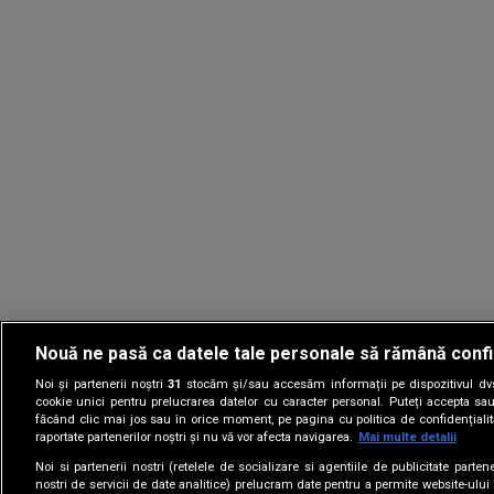
Nouă ne pasă ca datele tale personale să rămână confi
Noi și partenerii noștri
31
stocăm și/sau accesăm informații pe dispozitivul dvs.
Gestionați preferin
cookie unici pentru prelucrarea datelor cu caracter personal. Puteți accepta sau
făcând clic mai jos sau în orice moment, pe pagina cu politica de confidențialita
raportate partenerilor noștri și nu vă vor afecta navigarea.
Mai multe detalii
Noi si partenerii nostri (retelele de socializare si agentiile de publicitate parten
nostri de servicii de date analitice) prelucram date pentru a permite website-ului