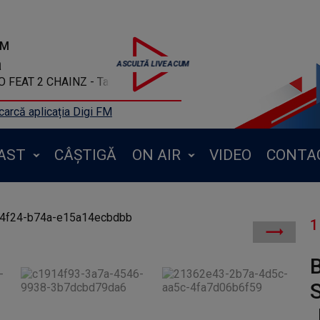
FM
a
FEAT 2 CHAINZ - Talk Dirty (Clean)
arcă aplicația Digi FM
AST
CÂȘTIGĂ
ON AIR
VIDEO
CONTA
1
1c0
B
S
„