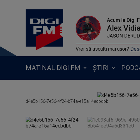
Acum la Digi 
Alex Vidi
JASON DERULO 
Vrei să asculți mai ușor?
Desc
MATINAL DIGI FM
ȘTIRI
PODC
d4e5b156-7e56-4f24-b74a-e15a14ecbdbb