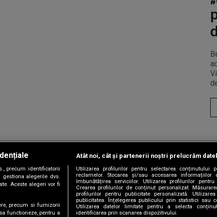
p
d
Be
a
Vâ
de
dențiale
Atât noi, cât și partenerii noștri prelucrăm date
Copyright © 2026 / DIGI ROMANIA S.A.
, precum identificatorii
Utilizarea profilurilor pentru selectarea conținutului
|
|
|
|
țele
Termeni și condiții
Politica de confidențialitate
Contact/Info
C
reclamelor. Stocarea și/sau accesarea informațiilor 
 gestiona alegerile dvs.
îmbunătățirea serviciilor. Utilizarea profilurilor pentru
te. Aceste alegeri vor fi
Crearea profilurilor de conținut personalizat. Măsurar
profilurilor pentru publicitate personalizată. Utiliza
publicitatea. Înțelegerea publicului prin statistici sau 
ere, precum si furnizorii
Utilizarea datelor limitate pentru a selecta conțin
Urmărește-ne și pe
identificarea prin scanarea dispozitivului.
 sa functioneze, pentru a