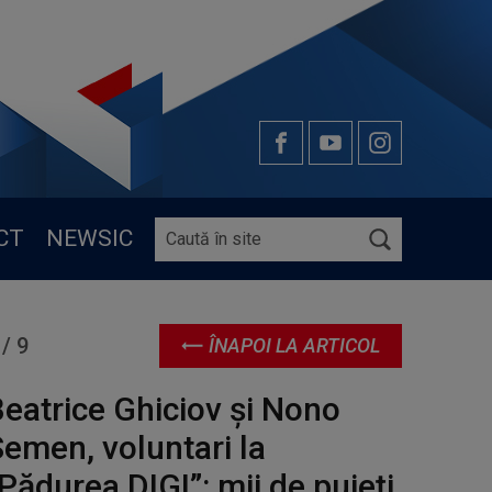
CT
NEWSIC
/
9
ÎNAPOI LA ARTICOL
93af6-969e-4950-8b54-ee94a6d331e0
eatrice Ghiciov și Nono
emen, voluntari la
Pădurea DIGI”: mii de puieți