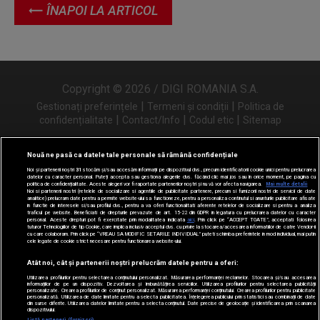
ÎNAPOI LA ARTICOL
Copyright © 2026 / DIGI ROMANIA S.A.
|
|
Gestionați preferințele
Termeni și condiții
Politica de
|
|
|
confidențialitate
Contact/Info
Codul etic
Sitemap
Nouă ne pasă ca datele tale personale să rămână confidențiale
Noi și partenerii noștri
31
stocăm și/sau accesăm informații pe dispozitivul dvs., precum identificatorii cookie unici pentru prelucrarea
Urmărește-ne și pe
datelor cu caracter personal. Puteți accepta sau gestiona alegerile dvs. făcând clic mai jos sau în orice moment, pe pagina cu
politica de confidențialitate. Aceste alegeri vor fi raportate partenerilor noștri și nu vă vor afecta navigarea.
Mai multe detalii
Noi si partenerii nostri (retelele de socializare si agentiile de publicitate partenere, precum si furnizorii nostri de servicii de date
analitice) prelucram date pentru a permite website-ului sa functioneze, pentru a personaliza continutul si anunturile publicitare afisate
in functie de interesele si/sau profilul dvs., pentru a va oferi functionalitati aferente retelelor de socializare si pentru a analiza
traficul pe website. Beneficiati de drepturile prevazute de art. 15-22 din GDPR in legatura cu prelucrarea datelor cu caracter
personal. Aceste drepturi pot fi exercitate prin modalitatea indicata
aici
. Prin click pe “ACCEPT TOATE”, acceptati folosirea
tuturor Tehnologiilor de tip Cookie, care implica inclusiv acceptul dvs. cu privire la stocarea/accesarea informatiilor de catre Vendor-ii
cu care colaboram. Prin click pe “VREAU SA MODIFIC SETARILE INDIVIDUAL” puteti schimba preferintele in mod individual, mai putin
cele legate de cookie strict necesare pentru functionarea website-ului.
Atât noi, cât și partenerii noștri prelucrăm datele pentru a oferi:
Utilizarea profilurilor pentru selectarea conținutului personalizat. Măsurarea performanței reclamelor. Stocarea și/sau accesarea
informațiilor de pe un dispozitiv. Dezvoltarea și îmbunătățirea serviciilor. Utilizarea profilurilor pentru selectarea publicității
personalizate. Crearea profilurilor de conținut personalizat. Măsurarea performanței conținutului. Crearea profilurilor pentru publicitate
personalizată. Utilizarea de date limitate pentru a selecta publicitatea. Înțelegerea publicului prin statistici sau combinații de date
din surse diferite. Utilizarea datelor limitate pentru a selecta conținutul. Date precise de geolocație și identificarea prin scanarea
dispozitivului.
Listă parteneri (furnizori)