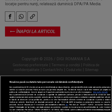
locaţie pentru nunţi, relatează duminică DPA/PA Media.
ÎNAPOI LA ARTICOL
Copyright © 2026 / DIGI ROMANIA S.A.
|
|
Gestionați preferințele
Termeni și condiții
Politica de
|
|
|
confidențialitate
Contact/Info
Codul etic
Sitemap
Nouă ne pasă ca datele tale personale să rămână confidențiale
Noi și partenerii noștri
31
stocăm și/sau accesăm informații pe dispozitivul dvs., precum identificatorii cookie unici pentru prelucrarea
Urmărește-ne și pe
datelor cu caracter personal. Puteți accepta sau gestiona alegerile dvs. făcând clic mai jos sau în orice moment, pe pagina cu
politica de confidențialitate. Aceste alegeri vor fi raportate partenerilor noștri și nu vă vor afecta navigarea.
Mai multe detalii
Noi si partenerii nostri (retelele de socializare si agentiile de publicitate partenere, precum si furnizorii nostri de servicii de date
analitice) prelucram date pentru a permite website-ului sa functioneze, pentru a personaliza continutul si anunturile publicitare afisate
in functie de interesele si/sau profilul dvs., pentru a va oferi functionalitati aferente retelelor de socializare si pentru a analiza
traficul pe website. Beneficiati de drepturile prevazute de art. 15-22 din GDPR in legatura cu prelucrarea datelor cu caracter
personal. Aceste drepturi pot fi exercitate prin modalitatea indicata
aici
. Prin click pe “ACCEPT TOATE”, acceptati folosirea
tuturor Tehnologiilor de tip Cookie, care implica inclusiv acceptul dvs. cu privire la stocarea/accesarea informatiilor de catre Vendor-ii
cu care colaboram. Prin click pe “VREAU SA MODIFIC SETARILE INDIVIDUAL” puteti schimba preferintele in mod individual, mai putin