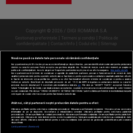
Copyright © 2026 / DIGI ROMANIA S.A.
|
|
Gestionați preferințele
Termeni și condiții
Politica de
|
|
|
confidențialitate
Contact/Info
Codul etic
Sitemap
Nouă ne pasă ca datele tale personale să rămână confidențiale
Noi și partenerii noștri
31
stocăm și/sau accesăm informații pe dispozitivul dvs., precum identificatorii cookie unici pentru prelucrarea
Urmărește-ne și pe
datelor cu caracter personal. Puteți accepta sau gestiona alegerile dvs. făcând clic mai jos sau în orice moment, pe pagina cu
politica de confidențialitate. Aceste alegeri vor fi raportate partenerilor noștri și nu vă vor afecta navigarea.
Mai multe detalii
Noi si partenerii nostri (retelele de socializare si agentiile de publicitate partenere, precum si furnizorii nostri de servicii de date
analitice) prelucram date pentru a permite website-ului sa functioneze, pentru a personaliza continutul si anunturile publicitare afisate
in functie de interesele si/sau profilul dvs., pentru a va oferi functionalitati aferente retelelor de socializare si pentru a analiza
traficul pe website. Beneficiati de drepturile prevazute de art. 15-22 din GDPR in legatura cu prelucrarea datelor cu caracter
personal. Aceste drepturi pot fi exercitate prin modalitatea indicata
aici
. Prin click pe “ACCEPT TOATE”, acceptati folosirea
tuturor Tehnologiilor de tip Cookie, care implica inclusiv acceptul dvs. cu privire la stocarea/accesarea informatiilor de catre Vendor-ii
cu care colaboram. Prin click pe “VREAU SA MODIFIC SETARILE INDIVIDUAL” puteti schimba preferintele in mod individual, mai putin
cele legate de cookie strict necesare pentru functionarea website-ului.
Atât noi, cât și partenerii noștri prelucrăm datele pentru a oferi:
Utilizarea profilurilor pentru selectarea conținutului personalizat. Măsurarea performanței reclamelor. Stocarea și/sau accesarea
informațiilor de pe un dispozitiv. Dezvoltarea și îmbunătățirea serviciilor. Utilizarea profilurilor pentru selectarea publicității
personalizate. Crearea profilurilor de conținut personalizat. Măsurarea performanței conținutului. Crearea profilurilor pentru publicitate
personalizată. Utilizarea de date limitate pentru a selecta publicitatea. Înțelegerea publicului prin statistici sau combinații de date
din surse diferite. Utilizarea datelor limitate pentru a selecta conținutul. Date precise de geolocație și identificarea prin scanarea
dispozitivului.
Listă parteneri (furnizori)