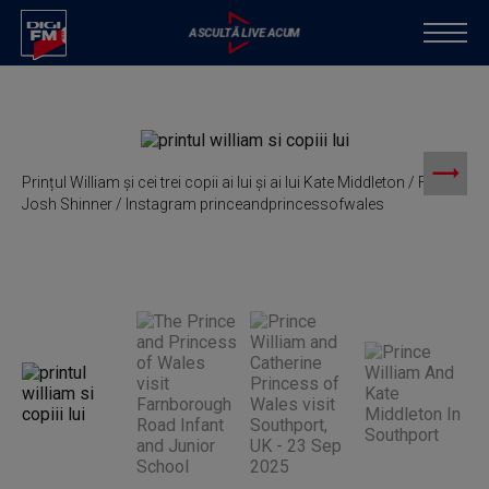
Prințul William și cei trei copii ai lui și ai lui Kate Middleton / Foto:
P
Josh Shinner / Instagram princeandprincessofwales
t