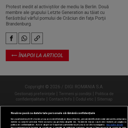
Protest inedit al activiștilor de mediu la Berlin. Două
membre ale grupului Letzte Generation au tăiat cu
fierăstrăul vârful pomului de Crăciun din faţa Porţii
Brandenburg.
ÎNAPOI LA ARTICOL
Copyright © 2026 / DIGI ROMANIA S.A.
|
|
Gestionați preferințele
Termeni și condiții
Politica de
|
|
|
confidențialitate
Contact/Info
Codul etic
Sitemap
Nouă ne pasă ca datele tale personale să rămână confidențiale
Noi și partenerii noștri
31
stocăm și/sau accesăm informații pe dispozitivul dvs., precum identificatorii cookie unici pentru prelucrarea
Urmărește-ne și pe
datelor cu caracter personal. Puteți accepta sau gestiona alegerile dvs. făcând clic mai jos sau în orice moment, pe pagina cu
politica de confidențialitate. Aceste alegeri vor fi raportate partenerilor noștri și nu vă vor afecta navigarea.
Mai multe detalii
Noi si partenerii nostri (retelele de socializare si agentiile de publicitate partenere, precum si furnizorii nostri de servicii de date