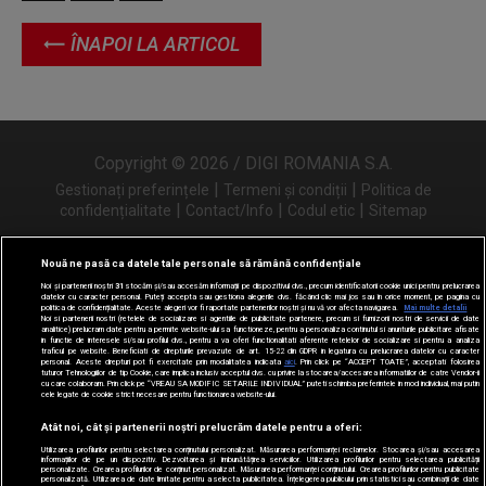
ÎNAPOI LA ARTICOL
Copyright © 2026 / DIGI ROMANIA S.A.
|
|
Gestionați preferințele
Termeni și condiții
Politica de
|
|
|
confidențialitate
Contact/Info
Codul etic
Sitemap
Nouă ne pasă ca datele tale personale să rămână confidențiale
Noi și partenerii noștri
31
stocăm și/sau accesăm informații pe dispozitivul dvs., precum identificatorii cookie unici pentru prelucrarea
Urmărește-ne și pe
datelor cu caracter personal. Puteți accepta sau gestiona alegerile dvs. făcând clic mai jos sau în orice moment, pe pagina cu
politica de confidențialitate. Aceste alegeri vor fi raportate partenerilor noștri și nu vă vor afecta navigarea.
Mai multe detalii
Noi si partenerii nostri (retelele de socializare si agentiile de publicitate partenere, precum si furnizorii nostri de servicii de date
analitice) prelucram date pentru a permite website-ului sa functioneze, pentru a personaliza continutul si anunturile publicitare afisate
in functie de interesele si/sau profilul dvs., pentru a va oferi functionalitati aferente retelelor de socializare si pentru a analiza
traficul pe website. Beneficiati de drepturile prevazute de art. 15-22 din GDPR in legatura cu prelucrarea datelor cu caracter
personal. Aceste drepturi pot fi exercitate prin modalitatea indicata
aici
. Prin click pe “ACCEPT TOATE”, acceptati folosirea
tuturor Tehnologiilor de tip Cookie, care implica inclusiv acceptul dvs. cu privire la stocarea/accesarea informatiilor de catre Vendor-ii
cu care colaboram. Prin click pe “VREAU SA MODIFIC SETARILE INDIVIDUAL” puteti schimba preferintele in mod individual, mai putin
cele legate de cookie strict necesare pentru functionarea website-ului.
Atât noi, cât și partenerii noștri prelucrăm datele pentru a oferi:
Utilizarea profilurilor pentru selectarea conținutului personalizat. Măsurarea performanței reclamelor. Stocarea și/sau accesarea
informațiilor de pe un dispozitiv. Dezvoltarea și îmbunătățirea serviciilor. Utilizarea profilurilor pentru selectarea publicității
personalizate. Crearea profilurilor de conținut personalizat. Măsurarea performanței conținutului. Crearea profilurilor pentru publicitate
personalizată. Utilizarea de date limitate pentru a selecta publicitatea. Înțelegerea publicului prin statistici sau combinații de date