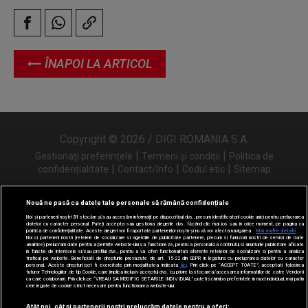
ÎNAPOI LA ARTICOL
Copyright © 2026 / DIGI ROMANIA S.A.
|
|
Gestionați preferințele
Termeni și condiții
Politica de
|
|
|
confidențialitate
Contact/Info
Codul etic
Sitemap
Nouă ne pasă ca datele tale personale să rămână confidențiale
Noi și partenerii noștri
31
stocăm și/sau accesăm informații pe dispozitivul dvs., precum identificatorii cookie unici pentru prelucrarea
Urmărește-ne și pe
datelor cu caracter personal. Puteți accepta sau gestiona alegerile dvs. făcând clic mai jos sau în orice moment, pe pagina cu
politica de confidențialitate. Aceste alegeri vor fi raportate partenerilor noștri și nu vă vor afecta navigarea.
Mai multe detalii
Noi si partenerii nostri (retelele de socializare si agentiile de publicitate partenere, precum si furnizorii nostri de servicii de date
analitice) prelucram date pentru a permite website-ului sa functioneze, pentru a personaliza continutul si anunturile publicitare afisate
in functie de interesele si/sau profilul dvs., pentru a va oferi functionalitati aferente retelelor de socializare si pentru a analiza
traficul pe website. Beneficiati de drepturile prevazute de art. 15-22 din GDPR in legatura cu prelucrarea datelor cu caracter
personal. Aceste drepturi pot fi exercitate prin modalitatea indicata
aici
. Prin click pe “ACCEPT TOATE”, acceptati folosirea
tuturor Tehnologiilor de tip Cookie, care implica inclusiv acceptul dvs. cu privire la stocarea/accesarea informatiilor de catre Vendor-ii
cu care colaboram. Prin click pe “VREAU SA MODIFIC SETARILE INDIVIDUAL” puteti schimba preferintele in mod individual, mai putin
cele legate de cookie strict necesare pentru functionarea website-ului.
Atât noi, cât și partenerii noștri prelucrăm datele pentru a oferi: