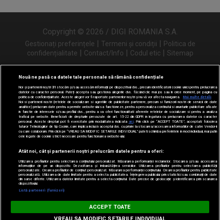
Copyright © 2026 / DIGI ROMANIA S.A.
|
|
Gestionați preferințele
Termeni și condiții
Politica de
|
|
|
confidențialitate
Contact/Info
Codul etic
Sitemap
Nouă ne pasă ca datele tale personale să rămână confidențiale
Noi și partenerii noștri
31
stocăm și/sau accesăm informații pe dispozitivul dvs., precum identificatorii cookie unici pentru prelucrarea
Urmărește-ne și pe
datelor cu caracter personal. Puteți accepta sau gestiona alegerile dvs. făcând clic mai jos sau în orice moment, pe pagina cu
politica de confidențialitate. Aceste alegeri vor fi raportate partenerilor noștri și nu vă vor afecta navigarea.
Mai multe detalii
Noi si partenerii nostri (retelele de socializare si agentiile de publicitate partenere, precum si furnizorii nostri de servicii de date
analitice) prelucram date pentru a permite website-ului sa functioneze, pentru a personaliza continutul si anunturile publicitare afisate
in functie de interesele si/sau profilul dvs., pentru a va oferi functionalitati aferente retelelor de socializare si pentru a analiza
traficul pe website. Beneficiati de drepturile prevazute de art. 15-22 din GDPR in legatura cu prelucrarea datelor cu caracter
personal. Aceste drepturi pot fi exercitate prin modalitatea indicata
aici
. Prin click pe “ACCEPT TOATE”, acceptati folosirea
tuturor Tehnologiilor de tip Cookie, care implica inclusiv acceptul dvs. cu privire la stocarea/accesarea informatiilor de catre Vendor-ii
cu care colaboram. Prin click pe “VREAU SA MODIFIC SETARILE INDIVIDUAL” puteti schimba preferintele in mod individual, mai putin
cele legate de cookie strict necesare pentru functionarea website-ului.
Atât noi, cât și partenerii noștri prelucrăm datele pentru a oferi:
Utilizarea profilurilor pentru selectarea conținutului personalizat. Măsurarea performanței reclamelor. Stocarea și/sau accesarea
informațiilor de pe un dispozitiv. Dezvoltarea și îmbunătățirea serviciilor. Utilizarea profilurilor pentru selectarea publicității
personalizate. Crearea profilurilor de conținut personalizat. Măsurarea performanței conținutului. Crearea profilurilor pentru publicitate
personalizată. Utilizarea de date limitate pentru a selecta publicitatea. Înțelegerea publicului prin statistici sau combinații de date
din surse diferite. Utilizarea datelor limitate pentru a selecta conținutul. Date precise de geolocație și identificarea prin scanarea
dispozitivului.
Listă parteneri (furnizori)
Digi FM
ACCEPT TOATE
DESCARCĂ
digifm.ro
VREAU SA MODIFIC SETARILE INDIVIDUAL