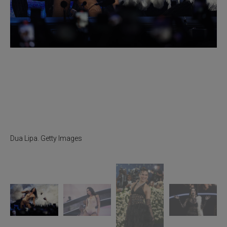
Dua Lipa. Getty Images
D