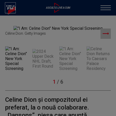
Céline Dion. Getty Images
C
1
/
6
Celine Dion și compozitorul ei
preferat, la o nouă colaborare.
„Dansons”, piesa care anunță