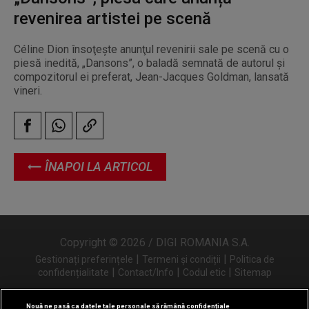
revenirea artistei pe scenă
Céline Dion însoţeşte anunţul revenirii sale pe scenă cu o
piesă inedită, „Dansons”, o baladă semnată de autorul şi
compozitorul ei preferat, Jean-Jacques Goldman, lansată
vineri.
ÎNAPOI LA ARTICOL
Copyright © 2026 / DIGI ROMANIA S.A.
|
|
Gestionați preferințele
Termeni și condiții
Politica de
|
|
|
confidențialitate
Contact/Info
Codul etic
Sitemap
Nouă ne pasă ca datele tale personale să rămână confidențiale