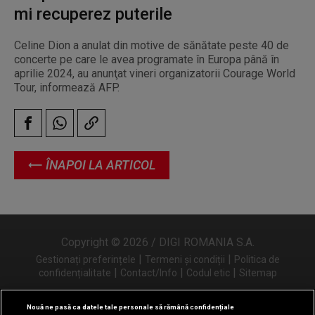
mi recuperez puterile
Celine Dion a anulat din motive de sănătate peste 40 de
concerte pe care le avea programate în Europa până în
aprilie 2024, au anunţat vineri organizatorii Courage World
Tour, informează AFP.
ÎNAPOI LA ARTICOL
Copyright © 2026 / DIGI ROMANIA S.A.
|
|
Gestionați preferințele
Termeni și condiții
Politica de
|
|
|
confidențialitate
Contact/Info
Codul etic
Sitemap
Nouă ne pasă ca datele tale personale să rămână confidențiale