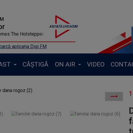
FM
or
 Comes The Hotstepper
arcă aplicația Digi FM
AST
CÂȘTIGĂ
ON AIR
VIDEO
CONTA
1
Lia
D
f
t