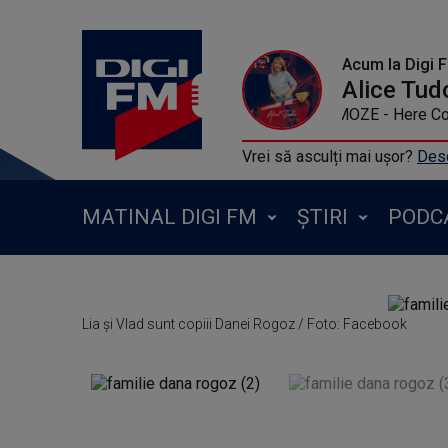
Acum la Digi 
Alice Tud
INI KAMOZE - Here
Vrei să asculți mai ușor?
Desc
MATINAL DIGI FM
ȘTIRI
PODC
Lia și Vlad sunt copiii Danei Rogoz / Foto: Facebook