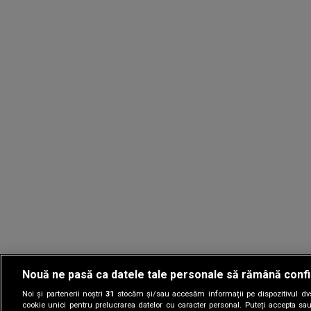
Nouă ne pasă ca datele tale personale să rămână confi
Noi și partenerii noștri
31
stocăm și/sau accesăm informații pe dispozitivul dvs.
Gestionați preferin
cookie unici pentru prelucrarea datelor cu caracter personal. Puteți accepta sau