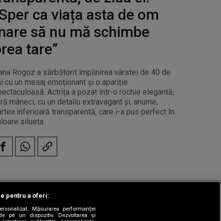
Sper ca viața asta de om
mare să nu mă schimbe
rea tare”
ana Rogoz a sărbătorit împlinirea vârstei de 40 de
i cu un mesaj emoționant și o apariție
ectaculoasă. Actrița a pozat într-o rochie elegantă,
ră mâneci, cu un detaliu extravagant și, anume,
rtea inferioară transparentă, care i-a pus perfect în
loare silueta.
le pentru a oferi:
 personalizat. Măsurarea performanței
|
odul etic
Sitemap
de pe un dispozitiv. Dezvoltarea și