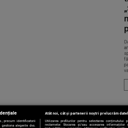
„
p
D
an
sp
fă
pa
va
dențiale
Atât noi, cât și partenerii noștri prelucrăm date
Copyright © 2026 / DIGI ROMANIA S.A.
, precum identificatorii
Utilizarea profilurilor pentru selectarea conținutului
|
|
|
|
țele
Termeni și condiții
Politica de confidențialitate
Contact/Info
C
reclamelor. Stocarea și/sau accesarea informațiilor 
 gestiona alegerile dvs.