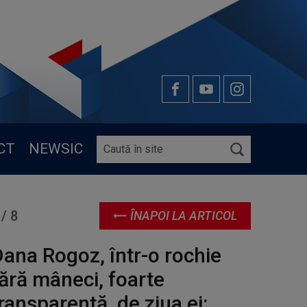
CT
NEWSIC
/
8
ÎNAPOI LA ARTICOL
 și Vlad sunt copiii Danei Rogoz / Foto: Facebook
ana Rogoz, într-o rochie
ără mâneci, foarte
ransparentă, de ziua ei: