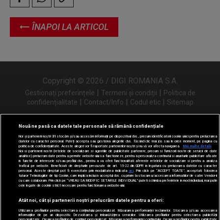
ÎNAPOI LA ARTICOL
Copyright © 2026 / DIGI ROMANIA S.A.
|
|
Gestionați preferințele
Termeni și condiții
Politica de
|
|
|
confidențialitate
Contact/Info
Codul etic
Sitemap
Nouă ne pasă ca datele tale personale să rămână confidențiale
Noi și partenerii noștri
31
stocăm și/sau accesăm informații pe dispozitivul dvs., precum identificatorii cookie unici pentru prelucrarea
Urmărește-ne și pe
datelor cu caracter personal. Puteți accepta sau gestiona alegerile dvs. făcând clic mai jos sau în orice moment, pe pagina cu
politica de confidențialitate. Aceste alegeri vor fi raportate partenerilor noștri și nu vă vor afecta navigarea.
Mai multe detalii
Noi si partenerii nostri (retelele de socializare si agentiile de publicitate partenere, precum si furnizorii nostri de servicii de date
analitice) prelucram date pentru a permite website-ului sa functioneze, pentru a personaliza continutul si anunturile publicitare afisate
in functie de interesele si/sau profilul dvs., pentru a va oferi functionalitati aferente retelelor de socializare si pentru a analiza
traficul pe website. Beneficiati de drepturile prevazute de art. 15-22 din GDPR in legatura cu prelucrarea datelor cu caracter
personal. Aceste drepturi pot fi exercitate prin modalitatea indicata
aici
. Prin click pe “ACCEPT TOATE”, acceptati folosirea
tuturor Tehnologiilor de tip Cookie, care implica inclusiv acceptul dvs. cu privire la stocarea/accesarea informatiilor de catre Vendor-ii
cu care colaboram. Prin click pe “VREAU SA MODIFIC SETARILE INDIVIDUAL” puteti schimba preferintele in mod individual, mai putin
cele legate de cookie strict necesare pentru functionarea website-ului.
Atât noi, cât și partenerii noștri prelucrăm datele pentru a oferi:
Utilizarea profilurilor pentru selectarea conținutului personalizat. Măsurarea performanței reclamelor. Stocarea și/sau accesarea
informațiilor de pe un dispozitiv. Dezvoltarea și îmbunătățirea serviciilor. Utilizarea profilurilor pentru selectarea publicității
personalizate. Crearea profilurilor de conținut personalizat. Măsurarea performanței conținutului. Crearea profilurilor pentru publicitate