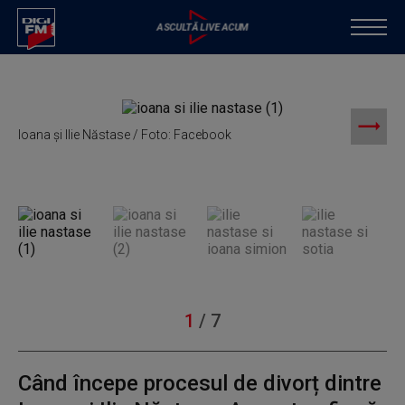
Ioana și Ilie Năstase / Foto: Facebook
I
1
/
7
Când începe procesul de divorț dintre