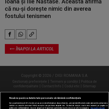
Ioana și Ilie Năstase. Aceasta afirmă
că nu-și dorește nimic din averea
fostului tenismen
ÎNAPOI LA ARTICOL
Copyright © 2026 / DIGI ROMANIA S.A.
|
|
Gestionați preferințele
Termeni și condiții
Politica de
|
|
|
confidențialitate
Contact/Info
Codul etic
Sitemap
Nouă ne pasă ca datele tale personale să rămână confidențiale
Noi și partenerii noștri
31
stocăm și/sau accesăm informații pe dispozitivul dvs., precum identificatorii cookie unici pentru prelucrarea
Urmărește-ne și pe
datelor cu caracter personal. Puteți accepta sau gestiona alegerile dvs. făcând clic mai jos sau în orice moment, pe pagina cu
politica de confidențialitate. Aceste alegeri vor fi raportate partenerilor noștri și nu vă vor afecta navigarea.
Mai multe detalii