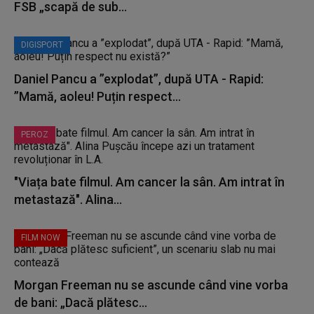
FSB „scapă de sub...
DIGISPORT
Daniel Pancu a ”explodat”, după UTA - Rapid:
”Mamă, aoleu! Puțin respect...
PEROZ
"Viața bate filmul. Am cancer la sân. Am intrat în
metastază". Alina...
FILM NOW
Morgan Freeman nu se ascunde când vine vorba
de bani: „Dacă plătesc...