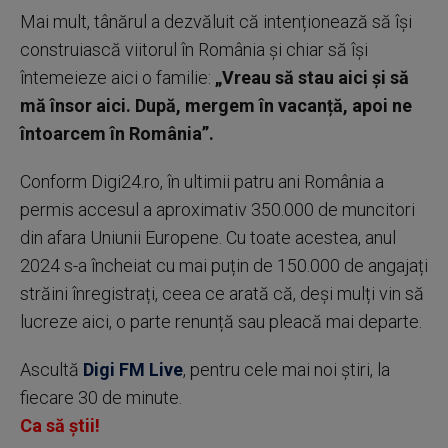
Mai mult, tânărul a dezvăluit că intenționează să își
construiască viitorul în România și chiar să își
întemeieze aici o familie:
„Vreau să stau aici și să
mă însor aici. După, mergem în vacanță, apoi ne
întoarcem în România”.
Conform Digi24.ro, în ultimii patru ani România a
permis accesul a aproximativ 350.000 de muncitori
din afara Uniunii Europene. Cu toate acestea, anul
2024 s-a încheiat cu mai puțin de 150.000 de angajați
străini înregistrați, ceea ce arată că, deși mulți vin să
lucreze aici, o parte renunță sau pleacă mai departe.
Ascultă
Digi FM Live
, pentru cele mai noi știri, la
fiecare 30 de minute.
Ca să știi!