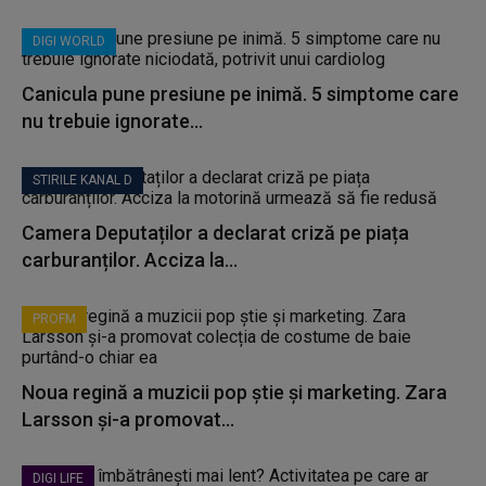
DIGI WORLD
Canicula pune presiune pe inimă. 5 simptome care
nu trebuie ignorate...
STIRILE KANAL D
Camera Deputaților a declarat criză pe piața
carburanților. Acciza la...
PROFM
Noua regină a muzicii pop știe și marketing. Zara
Larsson și-a promovat...
DIGI LIFE