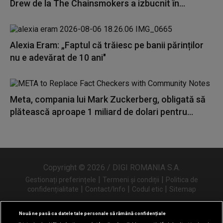
Drew de la The Chainsmokers a izbucnit în...
Alexia Eram: „Faptul că trăiesc pe banii părinților
nu e adevărat de 10 ani"
Meta, compania lui Mark Zuckerberg, obligată să
plătească aproape 1 miliard de dolari pentru...
Copyright © 2026 / DIGI ROMANIA S.A.
|
|
Gestionați preferințele
Termeni și condiții
Politica de
|
|
|
confidențialitate
Contact/Info
Codul etic
Sitemap
Nouă ne pasă ca datele tale personale să rămână confidențiale