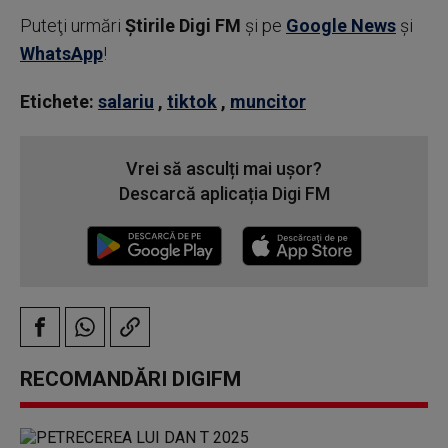
Puteţi urmări
Știrile Digi FM
şi pe
Google News
şi
WhatsApp
!
Etichete:
salariu
,
tiktok
,
muncitor
Vrei să asculți mai ușor?
Descarcă aplicația Digi FM
RECOMANDĂRI DIGIFM