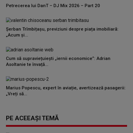
Petrecerea lui DanT – DJ Mix 2026 – Part 20
Șerban Trîmbițașu, previziuni despre piața imobiliară:
„Acum și...
Cum să supraviețuiești „iernii economice”: Adrian
Asoltanie te învață...
Marius Popescu, expert în aviație, avertizează pasagerii:
„Vreți să...
PE ACEEAȘI TEMĂ